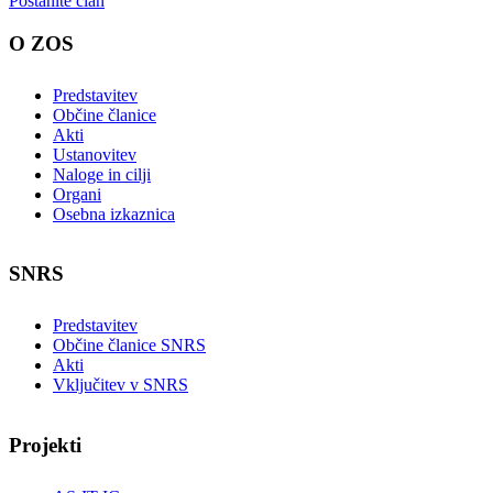
Postanite član
O ZOS
Predstavitev
Občine članice
Akti
Ustanovitev
Naloge in cilji
Organi
Osebna izkaznica
SNRS
Predstavitev
Občine članice SNRS
Akti
Vključitev v SNRS
Projekti