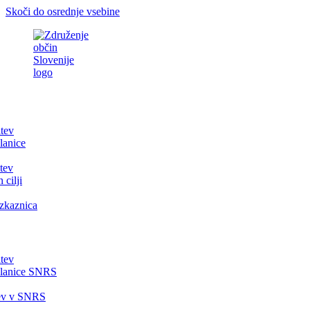
Skoči do osrednje vsebine
itev
lanice
tev
 cilji
zkaznica
itev
članice SNRS
tev v SNRS