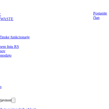
Postanite
C
član
EWASTE
činske funkcionarje
nem listu RS
isov
onodajo
n
javnost