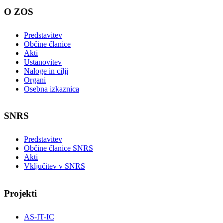
O ZOS
Predstavitev
Občine članice
Akti
Ustanovitev
Naloge in cilji
Organi
Osebna izkaznica
SNRS
Predstavitev
Občine članice SNRS
Akti
Vključitev v SNRS
Projekti
AS-IT-IC