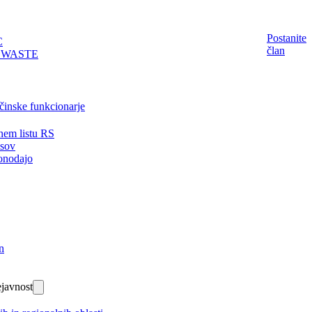
Postanite
C
član
EWASTE
činske funkcionarje
nem listu RS
isov
onodajo
n
javnost