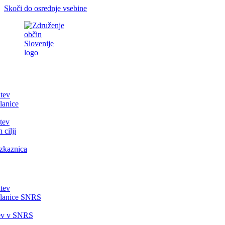
Skoči do osrednje vsebine
itev
lanice
tev
 cilji
zkaznica
itev
članice SNRS
tev v SNRS