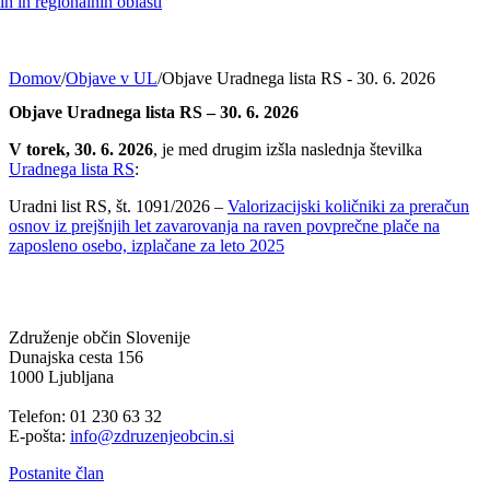
h in regionalnih oblasti
Domov
/
Objave v UL
/
Objave Uradnega lista RS - 30. 6. 2026
Objave Uradnega lista RS – 30. 6. 2026
V torek, 30. 6. 2026
, je med drugim izšla naslednja številka
Uradnega lista RS
:
Uradni list RS, št. 1091/2026 –
Valorizacijski količniki za preračun
osnov iz prejšnjih let zavarovanja na raven povprečne plače na
zaposleno osebo, izplačane za leto 2025
Združenje občin Slovenije
Dunajska cesta 156
1000 Ljubljana
Telefon: 01 230 63 32
E-pošta:
info@zdruzenjeobcin.si
Postanite član