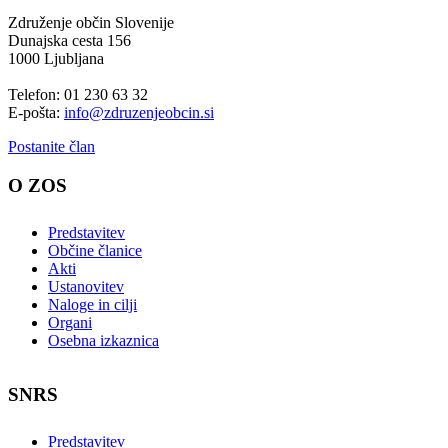
Združenje občin Slovenije
Dunajska cesta 156
1000 Ljubljana
Telefon: 01 230 63 32
E-pošta:
info@zdruzenjeobcin.si
Postanite član
O ZOS
Predstavitev
Občine članice
Akti
Ustanovitev
Naloge in cilji
Organi
Osebna izkaznica
SNRS
Predstavitev