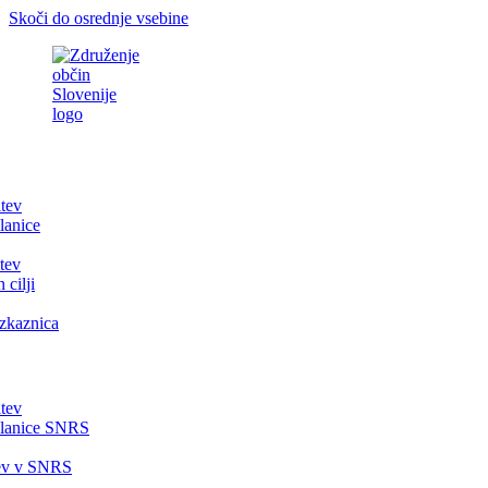
Skoči do osrednje vsebine
itev
lanice
tev
 cilji
zkaznica
itev
članice SNRS
tev v SNRS