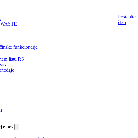
Postanite
C
član
EWASTE
činske funkcionarje
nem listu RS
isov
onodajo
n
javnost