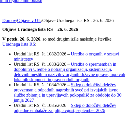
h in regionalnih oblasti
Domov
/
Objave v UL
/
Objave Uradnega lista RS - 26. 6. 2026
Objave Uradnega lista RS – 26. 6. 2026
V petek, 26. 6. 2026
, so med drugim izšle naslednje številke
Uradnega lista RS
:
Uradni list RS, št. 1082/2026 –
Uredba o organih v sestavi
ministrstev
Uradni list RS, št. 1083/2026 –
Uredba o spremembah in
dopolnitvi Uredbe o notranji organizaciji, sistemizaciji,
delovnih mestih in nazivih v organih državne uprave, upravah
lokalnih skupnosti in pravosodnih organih
Uradni list RS, št. 1084/2026 –
Sklep o določitvi deležev
prevzemanja odpadnih nagrobnih sveč pri izvajalcih javne
službe zbiranja in upravljavcih pokopališč za obdobje do 30.
junija 2027
Uradni list RS, št. 1085/2026 –
Sklep o določitvi deležev
odpadne embalaže za julij, avgust, september 2026