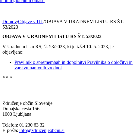
h in regionalnih oblasti
Domov
/
Objave v UL
/
OBJAVA V URADNEM LISTU RS ŠT.
53/2023
OBJAVA V URADNEM LISTU RS ŠT. 53/2023
V Uradnem listu RS, št. 53/2023, ki je izšel 10. 5. 2023, je
objavljeno:
Pravilnik o spremembah in dopolnitvi Pravilnika o določitvi in
varstvu naravnih vrednot
* * *
Združenje občin Slovenije
Dunajska cesta 156
1000 Ljubljana
Telefon: 01 230 63 32
E-pošta:
info@zdruzenjeobcin.si