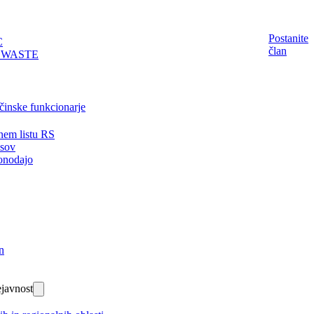
Postanite
C
član
EWASTE
činske funkcionarje
nem listu RS
isov
onodajo
n
javnost