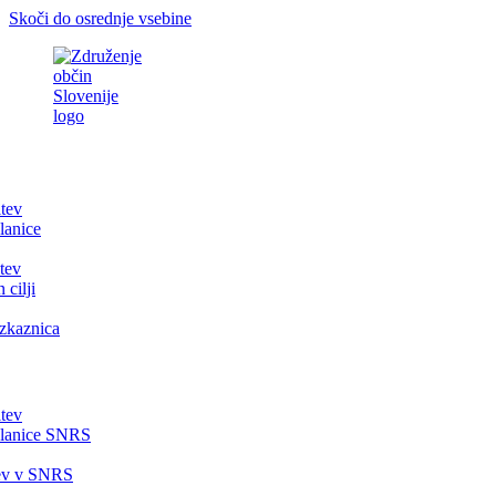
Skoči do osrednje vsebine
itev
lanice
tev
 cilji
zkaznica
itev
članice SNRS
tev v SNRS