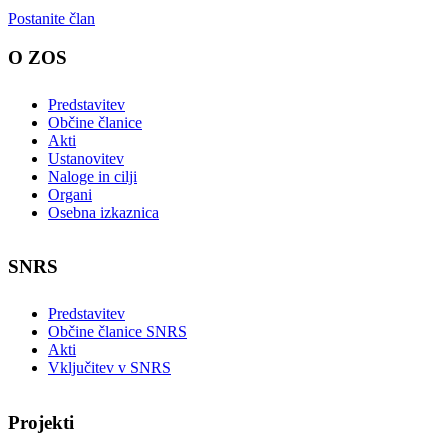
Postanite član
O ZOS
Predstavitev
Občine članice
Akti
Ustanovitev
Naloge in cilji
Organi
Osebna izkaznica
SNRS
Predstavitev
Občine članice SNRS
Akti
Vključitev v SNRS
Projekti