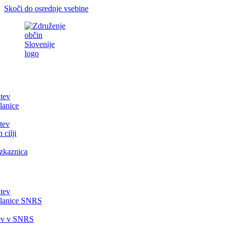
Skoči do osrednje vsebine
itev
lanice
tev
 cilji
zkaznica
itev
članice SNRS
tev v SNRS