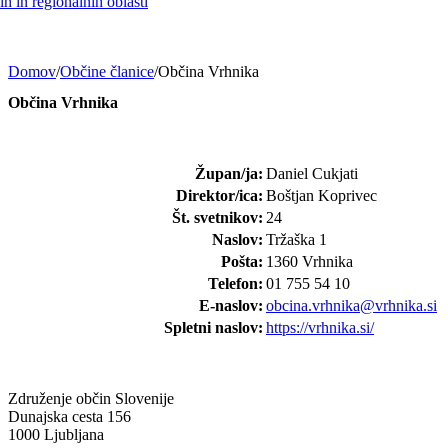
h in regionalnih oblasti
Domov
/
Občine članice
/
Občina Vrhnika
Občina Vrhnika
Župan/ja:
Daniel Cukjati
Direktor/ica:
Boštjan Koprivec
Št. svetnikov:
24
Naslov:
Tržaška 1
Pošta:
1360 Vrhnika
Telefon:
01 755 54 10
E-naslov:
obcina.vrhnika@vrhnika.si
Spletni naslov:
https://vrhnika.si/
Združenje občin Slovenije
Dunajska cesta 156
1000 Ljubljana