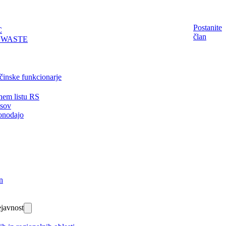
Postanite
C
član
EWASTE
činske funkcionarje
nem listu RS
isov
onodajo
n
javnost