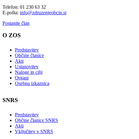
Telefon: 01 230 63 32
E-pošta:
info@zdruzenjeobcin.si
Postanite član
O ZOS
Predstavitev
Občine članice
Akti
Ustanovitev
Naloge in cilji
Organi
Osebna izkaznica
SNRS
Predstavitev
Občine članice SNRS
Akti
Vključitev v SNRS