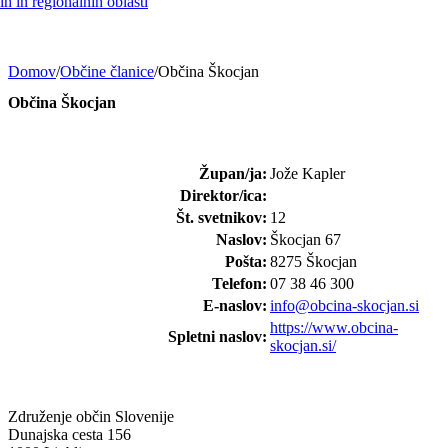
h in regionalnih oblasti
Domov
/
Občine članice
/
Občina Škocjan
Občina Škocjan
Župan/ja:
Jože Kapler
Direktor/ica:
Št. svetnikov:
12
Naslov:
Škocjan 67
Pošta:
8275 Škocjan
Telefon:
07 38 46 300
E-naslov:
info@obcina-skocjan.si
https://www.obcina-
Spletni naslov:
skocjan.si/
Združenje občin Slovenije
Dunajska cesta 156