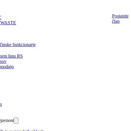
Postanite
C
član
EWASTE
činske funkcionarje
nem listu RS
isov
onodajo
n
javnost