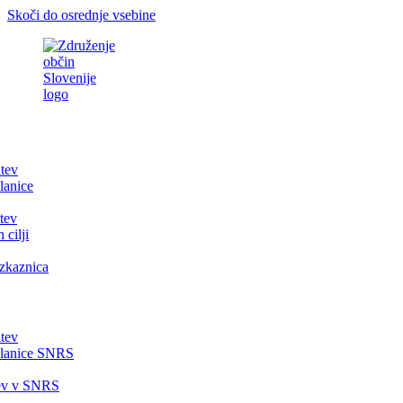
Skoči do osrednje vsebine
itev
lanice
tev
 cilji
zkaznica
itev
članice SNRS
tev v SNRS