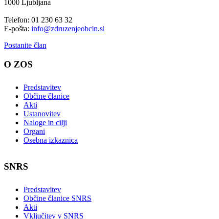
1000 Ljubljana
Telefon: 01 230 63 32
E-pošta:
info@zdruzenjeobcin.si
Postanite član
O ZOS
Predstavitev
Občine članice
Akti
Ustanovitev
Naloge in cilji
Organi
Osebna izkaznica
SNRS
Predstavitev
Občine članice SNRS
Akti
Vključitev v SNRS