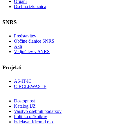
Organi
Osebna izkaznica
SNRS
Predstavitev
Občine članice SNRS
Akti
Vključitev v SNRS
Projekti
AS-IT-IC
CIRCLEWASTE
Dostopnost
Katalog IJZ
Varstvo osebnih podatkov
Politika piškotkov
Izdelava: Kiron d.o.o.