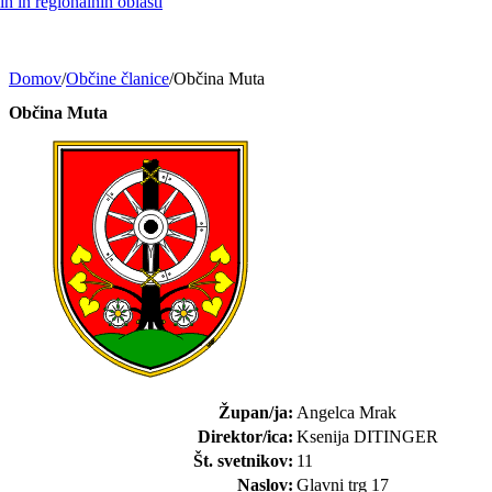
h in regionalnih oblasti
Domov
/
Občine članice
/
Občina Muta
Občina Muta
Župan/ja:
Angelca Mrak
Direktor/ica:
Ksenija DITINGER
Št. svetnikov:
11
Naslov:
Glavni trg 17