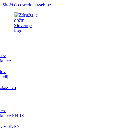
Skoči do osrednje vsebine
itev
lanice
tev
 cilji
zkaznica
itev
članice SNRS
tev v SNRS