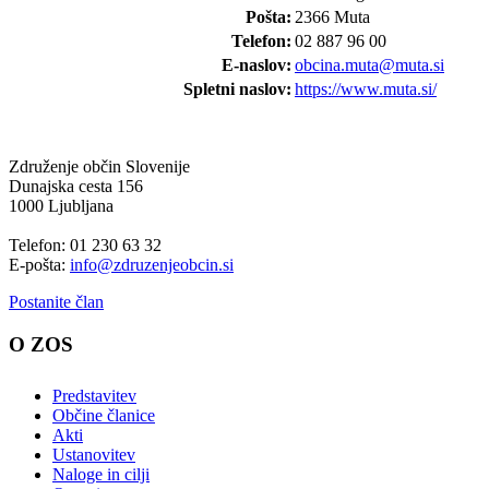
Pošta:
2366 Muta
Telefon:
02 887 96 00
E-naslov:
obcina.muta@muta.si
Spletni naslov:
https://www.muta.si/
Združenje občin Slovenije
Dunajska cesta 156
1000 Ljubljana
Telefon: 01 230 63 32
E-pošta:
info@zdruzenjeobcin.si
Postanite član
O ZOS
Predstavitev
Občine članice
Akti
Ustanovitev
Naloge in cilji