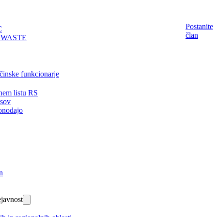
Postanite
C
član
EWASTE
činske funkcionarje
nem listu RS
isov
onodajo
n
javnost