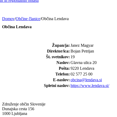
h in regionalnih oblasti
Domov
/
Občine članice
/
Občina Lendava
Občina Lendava
Župan/ja:
Janez Magyar
Direktor/ica:
Bojan Petrijan
Št. svetnikov:
19
Naslov:
Glavna ulica 20
Pošta:
9220 Lendava
Telefon:
02 577 25 00
E-naslov:
obcina@lendava.si
Spletni naslov:
https://www.lendava.si/
Združenje občin Slovenije
Dunajska cesta 156
1000 Ljubljana