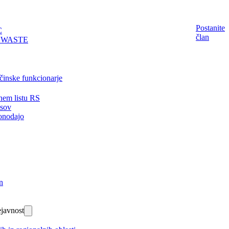
Postanite
C
član
EWASTE
činske funkcionarje
nem listu RS
isov
onodajo
n
javnost