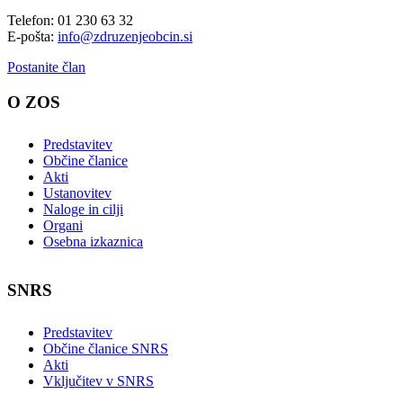
Telefon: 01 230 63 32
E-pošta:
info@zdruzenjeobcin.si
Postanite član
O ZOS
Predstavitev
Občine članice
Akti
Ustanovitev
Naloge in cilji
Organi
Osebna izkaznica
SNRS
Predstavitev
Občine članice SNRS
Akti
Vključitev v SNRS