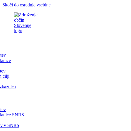
Skoči do osrednje vsebine
itev
lanice
tev
 cilji
zkaznica
itev
članice SNRS
tev v SNRS