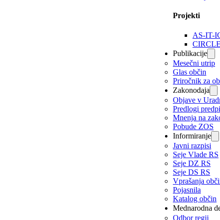
Projekti
AS-IT-I
CIRCL
Publikacije
Mesečni utrip
Glas občin
Priročnik za o
Zakonodaja
Objave v Urad
Predlogi predp
Mnenja na zak
Pobude ZOS
Informiranje
Javni razpisi
Seje Vlade RS
Seje DZ RS
Seje DS RS
Vprašanja obč
Pojasnila
Katalog občin
Mednarodna de
Odbor regij