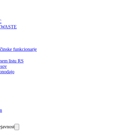
C
EWASTE
bčinske funkcionarje
nem listu RS
isov
onodajo
in
javnost