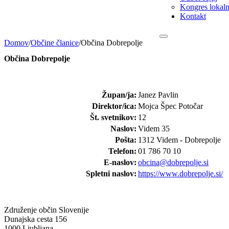
Kongres lokalni
Kontakt
Domov
/
Občine članice
/
Občina Dobrepolje
Občina Dobrepolje
Župan/ja:
Janez Pavlin
Direktor/ica:
Mojca Špec Potočar
Št. svetnikov:
12
Naslov:
Videm 35
Pošta:
1312 Videm - Dobrepolje
Telefon:
01 786 70 10
E-naslov:
obcina@dobrepolje.si
Spletni naslov:
https://www.dobrepolje.si/
Združenje občin Slovenije
Dunajska cesta 156
1000 Ljubljana