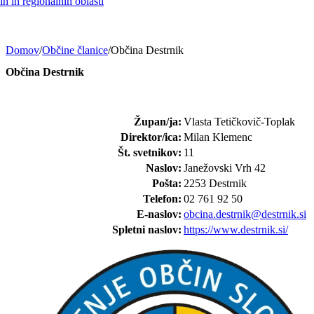
h in regionalnih oblasti
Domov
/
Občine članice
/
Občina Destrnik
Občina Destrnik
Župan/ja:
Vlasta Tetičkovič-Toplak
Direktor/ica:
Milan Klemenc
Št. svetnikov:
11
Naslov:
Janežovski Vrh 42
Pošta:
2253 Destrnik
Telefon:
02 761 92 50
E-naslov:
obcina.destrnik@destrnik.si
Spletni naslov:
https://www.destrnik.si/