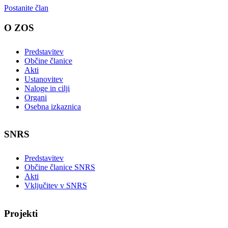
Postanite član
O ZOS
Predstavitev
Občine članice
Akti
Ustanovitev
Naloge in cilji
Organi
Osebna izkaznica
SNRS
Predstavitev
Občine članice SNRS
Akti
Vključitev v SNRS
Projekti