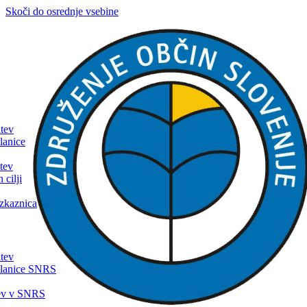
Skoči do osrednje vsebine
itev
lanice
tev
 cilji
zkaznica
itev
članice SNRS
tev v SNRS