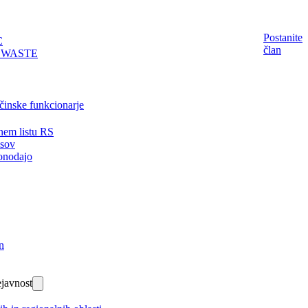
Postanite
C
član
EWASTE
činske funkcionarje
nem listu RS
isov
onodajo
n
javnost