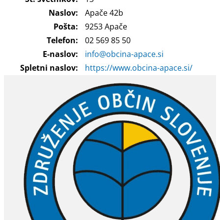
Naslov:
Apače 42b
Pošta:
9253 Apače
Telefon:
02 569 85 50
E-naslov:
info@obcina-apace.si
Spletni naslov:
https://www.obcina-apace.si/