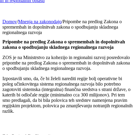
h in regionalnih oblasti
Domov
/
Mnenja na zakonodajo
/
Pripombe na predlog Zakona o
spremembah in dopolnitvah zakona o spodbujanju skladnega
regionalnega razvoja
Pripombe na predlog Zakona o spremembah in dopolnitvah
zakona o spodbujanju skladnega regionalnega razvoja
ZOS je na Ministrstvo za kohezijo in regionalni razvoj posredovalo
pripombe na predlog Zakona o spremembah in dopolnitvah zakona
o spodbujanju skladnega regionalnega razvoja.
Izpostavili smo, da, če bi želeli narediti regije bolj operativne bi
poleg učinkovitega sistema regionalnega razvoja bilo potrebno
zagotoviti sistemska (integralna) finančna sredstva s strani države, o
katerih bi odločale regije (minimalno cca 300 milijonov). Pri tem
smo predlagali, da bi bila polovica teh sredstev namenjena pravim
regijskim projektom, polovica pa zmanjševanju notranjih regionalnih
razlik.