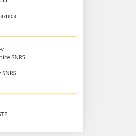
ilji
aznica
ev
anice SNRS
 v SNRS
STE