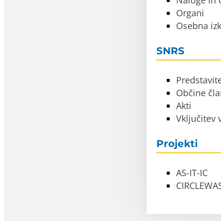
Naloge in c
Organi
Osebna izk
SNRS
Predstavit
Občine čl
Akti
Vključitev
Projekti
AS-IT-IC
CIRCLEWA