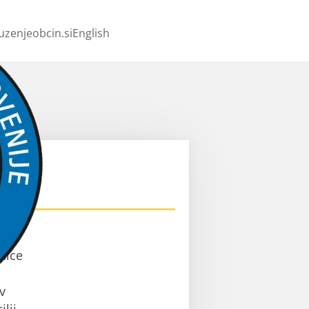
uzenjeobcin.si
English
ev
nice
v