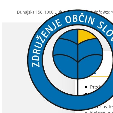
Dunajska 156, 1000 Ljubljana
01 230 63 32
info@zdr
ZOS
O ZOS
Predstavit
Občine čla
Akti
Ustanovite