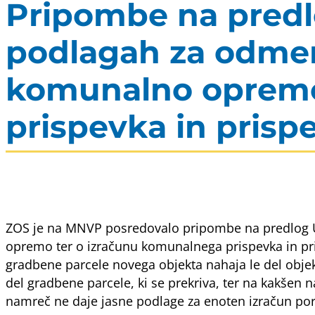
Pripombe na predl
podlagah za odmer
komunalno opremo
prispevka in prisp
ZOS je na MNVP posredovalo pripombe na predlog 
opremo ter o izračunu komunalnega prispevka in pris
gradbene parcele novega objekta nahaja le del objek
del gradbene parcele, ki se prekriva, ter na kakšen 
namreč ne daje jasne podlage za enoten izračun por