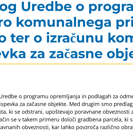
og Uredbe o progra
o komunalnega pri
 ter o izračunu k
evka za začasne obj
Uredbe o programu opremljanja in podlagah za odm
pevka za začasne objekte. Med drugim smo predlagali 
ta, ki se odstrani, upoštevajo poravnane obveznosti z
način se v takem primeru določi gradbena parcela, ki 
avnanih obveznosti, kar lahko povzroča različno obra