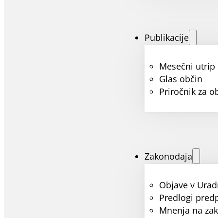
Publikacije
Mesečni utrip
Glas občin
Priročnik za o
Zakonodaja
Objave v Urad
Predlogi pred
Mnenja na za