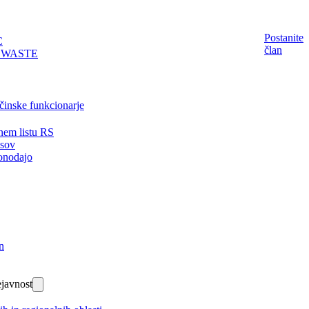
Postanite
C
član
EWASTE
činske funkcionarje
nem listu RS
isov
onodajo
n
javnost