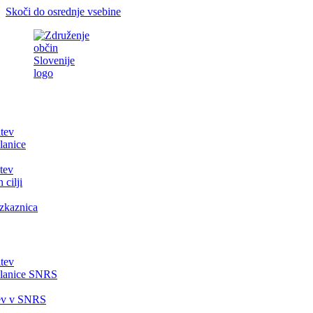
Skoči do osrednje vsebine
itev
lanice
tev
 cilji
zkaznica
itev
članice SNRS
tev v SNRS