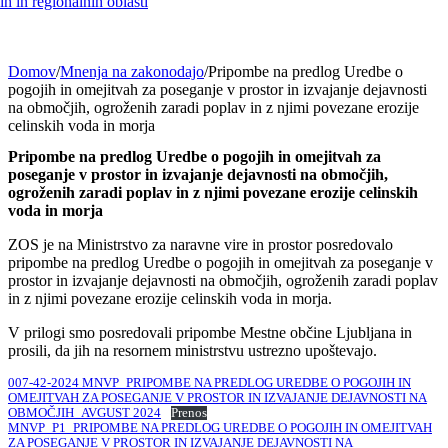
h in regionalnih oblasti
Domov
/
Mnenja na zakonodajo
/
Pripombe na predlog Uredbe o
pogojih in omejitvah za poseganje v prostor in izvajanje dejavnosti
na območjih, ogroženih zaradi poplav in z njimi povezane erozije
celinskih voda in morja
Pripombe na predlog Uredbe o pogojih in omejitvah za
poseganje v prostor in izvajanje dejavnosti na območjih,
ogroženih zaradi poplav in z njimi povezane erozije celinskih
voda in morja
ZOS je na Ministrstvo za naravne vire in prostor posredovalo
pripombe na predlog Uredbe o pogojih in omejitvah za poseganje v
prostor in izvajanje dejavnosti na območjih, ogroženih zaradi poplav
in z njimi povezane erozije celinskih voda in morja.
V prilogi smo posredovali pripombe Mestne občine Ljubljana in
prosili, da jih na resornem ministrstvu ustrezno upoštevajo.
007-42-2024 MNVP_PRIPOMBE NA PREDLOG UREDBE O POGOJIH IN
OMEJITVAH ZA POSEGANJE V PROSTOR IN IZVAJANJE DEJAVNOSTI NA
OBMOČJIH_AVGUST 2024
Prenos
MNVP_P1_PRIPOMBE NA PREDLOG UREDBE O POGOJIH IN OMEJITVAH
ZA POSEGANJE V PROSTOR IN IZVAJANJE DEJAVNOSTI NA