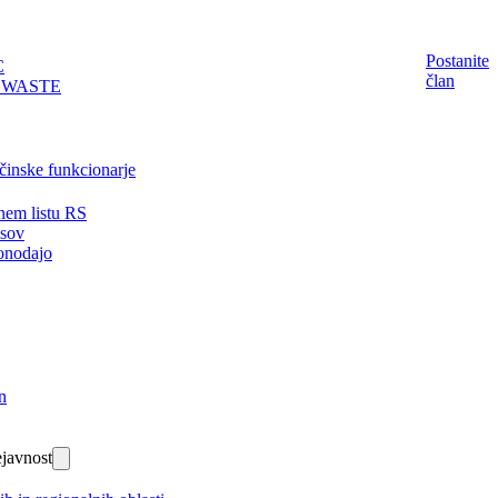
Postanite
C
član
EWASTE
činske funkcionarje
nem listu RS
isov
onodajo
n
javnost