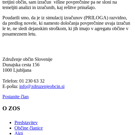
tretjini občin, sam izračun višine povprečnine pa ne sloni na
temeljiti analizi in izračunih, kaj rešitve prinašajo.
Poudarili smo, da je iz simulacij izračunov (PRILOGA) razvidno,
da predlog novele, ki namesto določanja povprečnine uvaja izračun
le te, ne sledi dejanskim stroškom, ki jih imajo v agregatu občine v
posameznem letu.
Združenje občin Slovenije
Dunajska cesta 156
1000 Ljubljana
Telefon: 01 230 63 32
E-pošta:
info@zdruzenjeobcin.si
Postanite član
O ZOS
Predstavitev
Občine članice
Akti