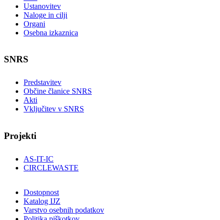
Ustanovitev
Naloge in cilji
Organi
Osebna izkaznica
SNRS
Predstavitev
Občine članice SNRS
Akti
Vključitev v SNRS
Projekti
AS-IT-IC
CIRCLEWASTE
Dostopnost
Katalog IJZ
Varstvo osebnih podatkov
Politika piškotkov