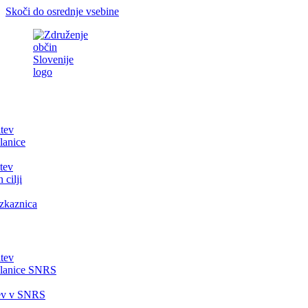
Skoči do osrednje vsebine
itev
lanice
tev
 cilji
zkaznica
itev
članice SNRS
tev v SNRS