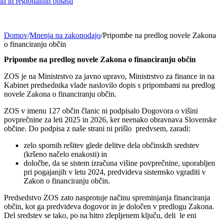
h in regionalnih oblasti
Domov
/
Mnenja na zakonodajo
/
Pripombe na predlog novele Zakona
o financiranju občin
Pripombe na predlog novele Zakona o financiranju občin
ZOS je na Ministrstvo za javno upravo, Ministrstvo za finance in na
Kabinet predsednika vlade naslovilo dopis s pripombami na predlog
novele Zakona o financiranju občin.
ZOS v imenu 127 občin članic ni podpisalo Dogovora o višini
povprečnine za leti 2025 in 2026, ker neenako obravnava Slovenske
občine. Do podpisa z naše strani ni prišlo predvsem, zaradi:
zelo spornih rešitev glede delitve dela občinskih sredstev
(kršeno načelo enakosti) in
določbe, da se sistem izračuna višine povprečnine, uporabljen
pri pogajanjih v letu 2024, predvideva sistemsko vgraditi v
Zakon o financiranju občin.
Predsedstvo ZOS zato nasprotuje načinu spreminjanja financiranja
občin, kot ga predvideva dogovor in je določen v predlogu Zakona.
Del sredstev se tako, po na hitro zlepljenem ključu, deli le eni