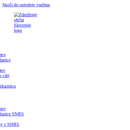
Skoči do osrednje vsebine
itev
lanice
tev
 cilji
zkaznica
itev
članice SNRS
tev v SNRS