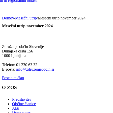
h in regionalnih oblasti
Domov
/
Mesečni utrip
/
Mesečni utrip november 2024
Mesečni utrip november 2024
Združenje občin Slovenije
Dunajska cesta 156
1000 Ljubljana
Telefon: 01 230 63 32
E-pošta:
info@zdruzenjeobcin.si
Postanite član
O ZOS
Predstavitev
Občine članice
Akti
Ustanovitev