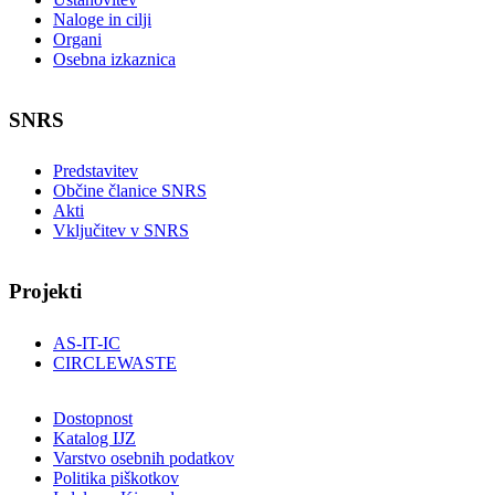
Naloge in cilji
Organi
Osebna izkaznica
SNRS
Predstavitev
Občine članice SNRS
Akti
Vključitev v SNRS
Projekti
AS-IT-IC
CIRCLEWASTE
Dostopnost
Katalog IJZ
Varstvo osebnih podatkov
Politika piškotkov