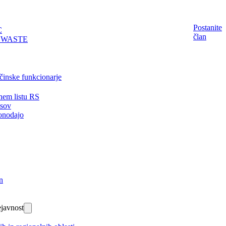
Postanite
C
član
EWASTE
činske funkcionarje
nem listu RS
isov
onodajo
n
javnost