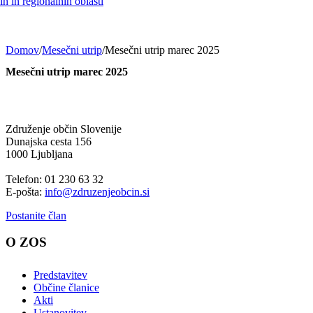
h in regionalnih oblasti
Domov
/
Mesečni utrip
/
Mesečni utrip marec 2025
Mesečni utrip marec 2025
Združenje občin Slovenije
Dunajska cesta 156
1000 Ljubljana
Telefon: 01 230 63 32
E-pošta:
info@zdruzenjeobcin.si
Postanite član
O ZOS
Predstavitev
Občine članice
Akti
Ustanovitev