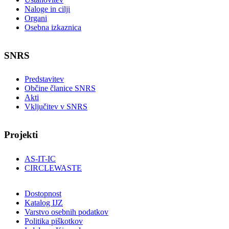
Naloge in cilji
Organi
Osebna izkaznica
SNRS
Predstavitev
Občine članice SNRS
Akti
Vključitev v SNRS
Projekti
AS-IT-IC
CIRCLEWASTE
Dostopnost
Katalog IJZ
Varstvo osebnih podatkov
Politika piškotkov