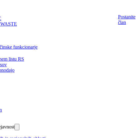
Postanite
C
član
EWASTE
činske funkcionarje
nem listu RS
isov
onodajo
n
javnost