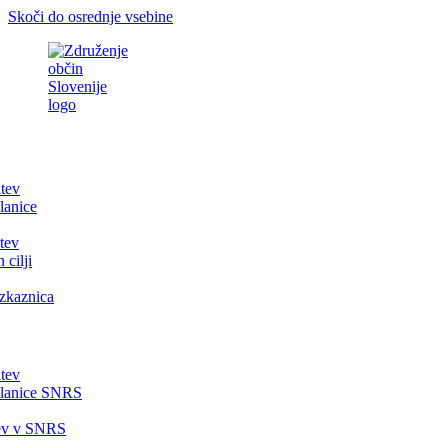
Skoči do osrednje vsebine
itev
lanice
tev
 cilji
zkaznica
itev
članice SNRS
tev v SNRS