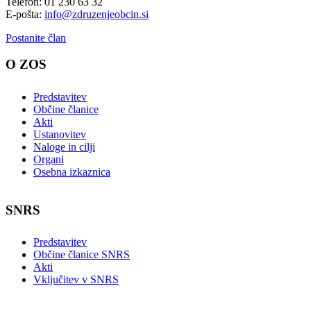
Telefon: 01 230 63 32
E-pošta:
info@zdruzenjeobcin.si
Postanite član
O ZOS
Predstavitev
Občine članice
Akti
Ustanovitev
Naloge in cilji
Organi
Osebna izkaznica
SNRS
Predstavitev
Občine članice SNRS
Akti
Vključitev v SNRS