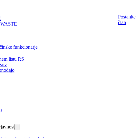
Postanite
C
član
EWASTE
činske funkcionarje
nem listu RS
isov
onodajo
n
javnost