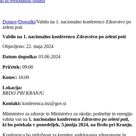
h in regionalnih oblasti
Domov
/
Dogodki
/
Vabilo na 1. nacionalno konferenco Zdravstvo po
zeleni poti
Vabilo na 1. nacionalno konferenco Zdravstvo po zeleni poti
Objavljeno: 22. maja 2024
Datum dogodka:
03.06.2024
Pričetek:
09:00
Konec:
16:00
Lokacija:
BRDO PRI KRANJU
Kontakt:
konferenca.mz@gov.si
Ministrstvo za zdravje in Ministrstvo za okolje, podnebje in energijo
vabita vas na
1. nacionalno konferenco
Zdravstvo po zeleni poti
,
ki bo potekala v ponedeljek, 3.junija 2024, na Brdu pri Kranju.
Konferenca bo priložnost za krepitev sodelovanja zdravstvene in