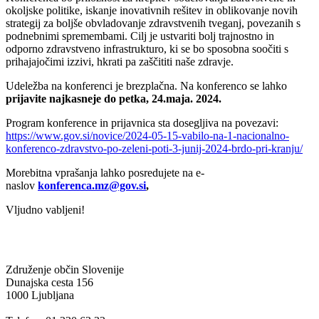
okoljske politike, iskanje inovativnih rešitev in oblikovanje novih
strategij za boljše obvladovanje zdravstvenih tveganj, povezanih s
podnebnimi spremembami. Cilj je ustvariti bolj trajnostno in
odporno zdravstveno infrastrukturo, ki se bo sposobna soočiti s
prihajajočimi izzivi, hkrati pa zaščititi naše zdravje.
Udeležba na konferenci je brezplačna. Na konferenco se lahko
prijavite najkasneje do petka, 24.maja. 2024.
Program konference in prijavnica sta dosegljiva na povezavi:
https://www.gov.si/novice/2024-05-15-vabilo-na-1-nacionalno-
konferenco-zdravstvo-po-zeleni-poti-3-junij-2024-brdo-pri-kranju/
Morebitna vprašanja lahko posredujete na e-
naslov
konferenca.mz@gov.si
,
Vljudno vabljeni!
Združenje občin Slovenije
Dunajska cesta 156
1000 Ljubljana