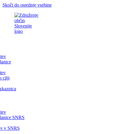
Skoči do osrednje vsebine
itev
lanice
tev
 cilji
zkaznica
itev
članice SNRS
tev v SNRS