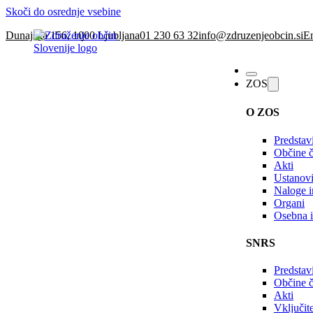
Skoči do osrednje vsebine
Dunajska 156, 1000 Ljubljana
01 230 63 32
info@zdruzenjeobcin.si
En
ZOS
O ZOS
Predstav
Občine č
Akti
Ustanovi
Naloge in
Organi
Osebna i
SNRS
Predstav
Občine 
Akti
Vključi