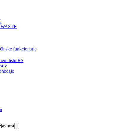
C
EWASTE
bčinske funkcionarje
nem listu RS
isov
onodajo
in
javnost