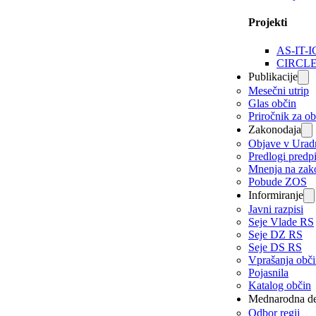
Projekti
AS-IT-I
CIRCL
Publikacije
Mesečni utrip
Glas občin
Priročnik za o
Zakonodaja
Objave v Urad
Predlogi predp
Mnenja na zak
Pobude ZOS
Informiranje
Javni razpisi
Seje Vlade RS
Seje DZ RS
Seje DS RS
Vprašanja obč
Pojasnila
Katalog občin
Mednarodna de
Odbor regij