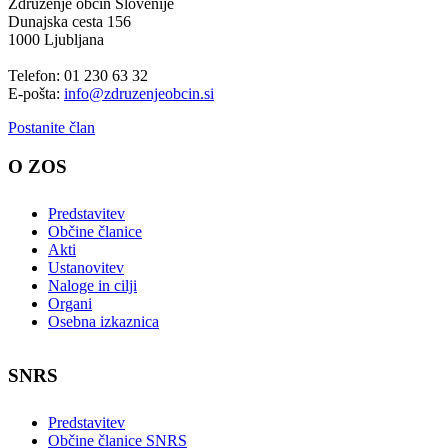
Združenje občin Slovenije
Dunajska cesta 156
1000 Ljubljana
Telefon: 01 230 63 32
E-pošta:
info@zdruzenjeobcin.si
Postanite član
O ZOS
Predstavitev
Občine članice
Akti
Ustanovitev
Naloge in cilji
Organi
Osebna izkaznica
SNRS
Predstavitev
Občine članice SNRS