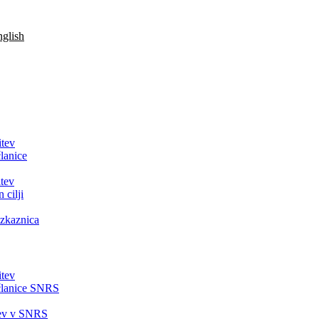
glish
itev
lanice
tev
 cilji
zkaznica
itev
članice SNRS
tev v SNRS