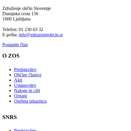
Združenje občin Slovenije
Dunajska cesta 156
1000 Ljubljana
Telefon: 01 230 63 32
E-pošta:
info@zdruzenjeobcin.si
Postanite član
O ZOS
Predstavitev
Občine članice
Akti
Ustanovitev
Naloge in cilji
Organi
Osebna izkaznica
SNRS
Predstavitev