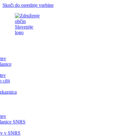
Skoči do osrednje vsebine
itev
lanice
tev
 cilji
zkaznica
itev
članice SNRS
tev v SNRS