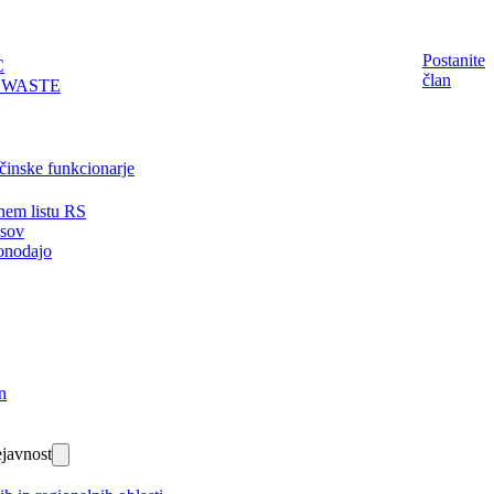
Postanite
C
član
EWASTE
činske funkcionarje
nem listu RS
isov
onodajo
n
javnost