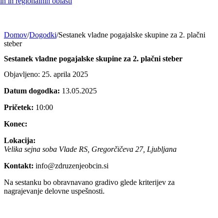
h in regionalnih oblasti
Domov
/
Dogodki
/
Sestanek vladne pogajalske skupine za 2. plačni
steber
Sestanek vladne pogajalske skupine za 2. plačni steber
Objavljeno: 25. aprila 2025
Datum dogodka:
13.05.2025
Pričetek:
10:00
Konec:
Lokacija:
Velika sejna soba Vlade RS, Gregorčičeva 27, Ljubljana
Kontakt:
info@zdruzenjeobcin.si
Na sestanku bo obravnavano gradivo glede kriterijev za
nagrajevanje delovne uspešnosti.