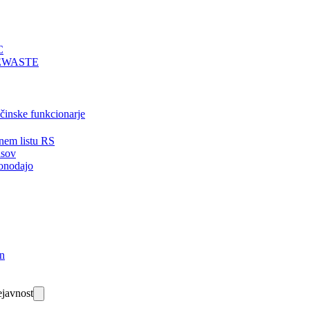
C
EWASTE
bčinske funkcionarje
nem listu RS
isov
onodajo
in
javnost