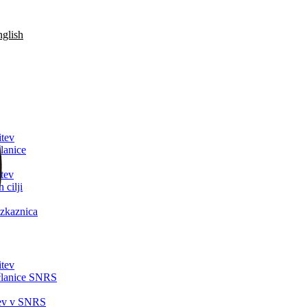
glish
itev
lanice
tev
 cilji
zkaznica
itev
članice SNRS
tev v SNRS