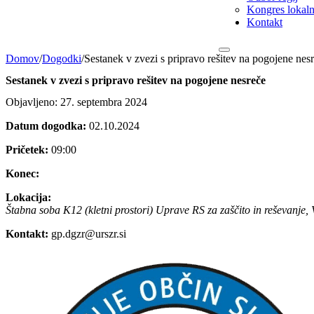
Kongres lokalni
Kontakt
Domov
/
Dogodki
/
Sestanek v zvezi s pripravo rešitev na pogojene nes
Sestanek v zvezi s pripravo rešitev na pogojene nesreče
Objavljeno: 27. septembra 2024
Datum dogodka:
02.10.2024
Pričetek:
09:00
Konec:
Lokacija:
Štabna soba K12 (kletni prostori) Uprave RS za zaščito in reševanje,
Kontakt:
gp.dgzr@urszr.si