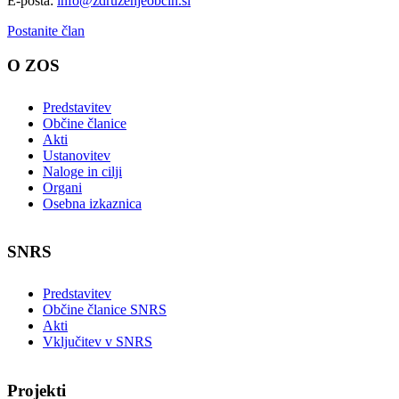
E-pošta:
info@zdruzenjeobcin.si
Postanite član
O ZOS
Predstavitev
Občine članice
Akti
Ustanovitev
Naloge in cilji
Organi
Osebna izkaznica
SNRS
Predstavitev
Občine članice SNRS
Akti
Vključitev v SNRS
Projekti