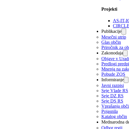
Projekti
AS-IT-I
CIRCL
Publikacije
Mesečni utrip
Glas občin
Priročnik za o
Zakonodaja
Objave v Urad
Predlogi predp
Mnenja na zak
Pobude ZOS
Informiranje
Javni razpisi
Seje Vlade RS
Seje DZ RS
Seje DS RS
Vprašanja obč
Pojasnila
Katalog občin
Mednarodna de
Odbor regij