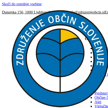
Skoči do osrednje vsebine
Dunajska 156, 1000 Ljubljana
01 230 63 32
info@zdruzenjeobcin.si
En
ZOS
O ZOS
Predstav
Občine č
Akti
Ustanovi
Naloge in
Organi
Osebna i
SNRS
Predstav
Občine 
Akti
Vključi