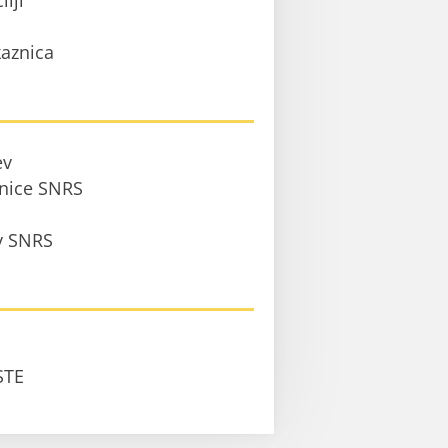
ilji
aznica
ev
anice SNRS
 v SNRS
STE