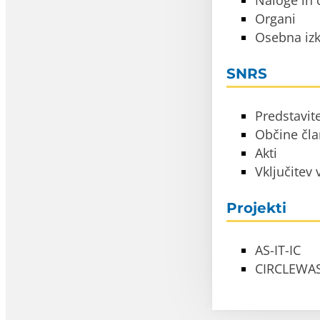
Naloge in c
Organi
Osebna izk
SNRS
Predstavit
Občine čl
Akti
Vključitev
Projekti
AS-IT-IC
CIRCLEWA