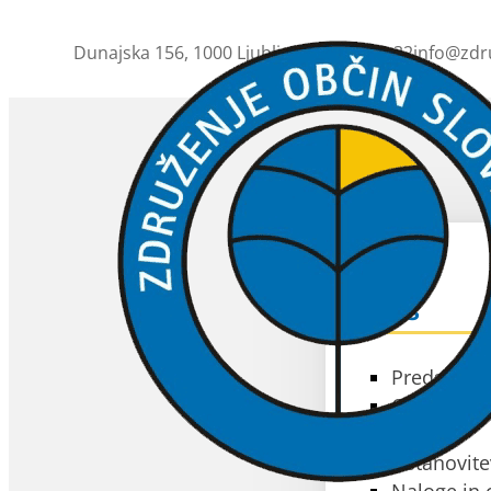
Dunajska 156, 1000 Ljubljana
01 230 63 32
info@zdr
ZOS
O ZOS
Predstavit
Občine čla
Akti
Ustanovite