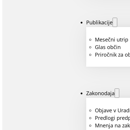
Publikacije
Mesečni utrip
Glas občin
Priročnik za o
Zakonodaja
Objave v Urad
Predlogi pred
Mnenja na za