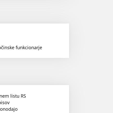
bčinske funkcionarje
nem listu RS
pisov
konodajo