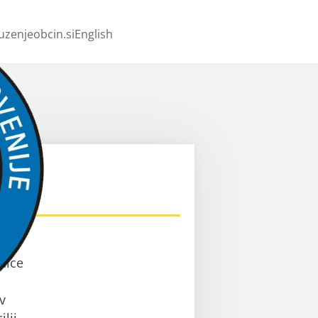
uzenjeobcin.si
English
ev
nice
v