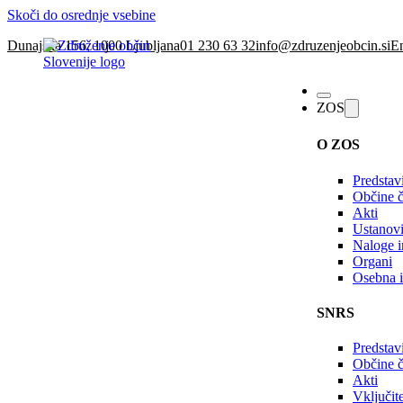
Skoči do osrednje vsebine
Dunajska 156, 1000 Ljubljana
01 230 63 32
info@zdruzenjeobcin.si
En
ZOS
O ZOS
Predstav
Občine č
Akti
Ustanovi
Naloge in
Organi
Osebna i
SNRS
Predstav
Občine 
Akti
Vključi