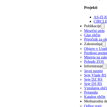
Projekti
AS-IT-I
CIRCL
Publikacije
Mesečni utrip
Glas občin
Priročnik za o
Zakonodaja
Objave v Urad
Predlogi predp
Mnenja na zak
Pobude ZOS
Informiranje
Javni razpisi
Seje Vlade RS
Seje DZ RS
Seje DS RS
Vprašanja obč
Pojasnila
Katalog občin
Mednarodna de
Odbor regij