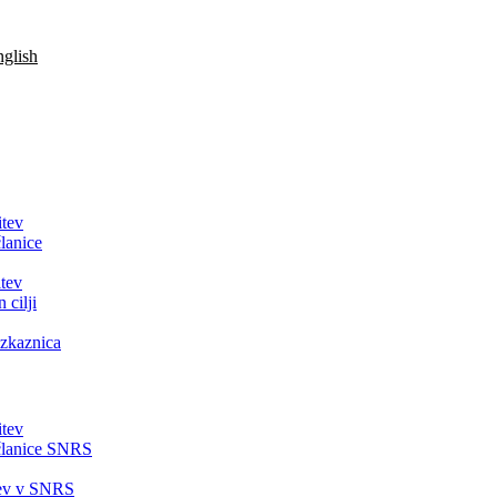
glish
itev
lanice
tev
 cilji
zkaznica
itev
članice SNRS
tev v SNRS