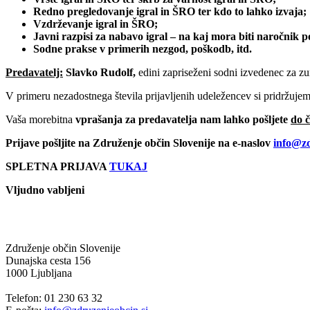
Redno pregledovanje igral in ŠRO ter kdo to lahko izvaja;
Vzdrževanje igral in ŠRO;
Javni razpisi za nabavo igral – na kaj mora biti naročnik 
Sodne prakse v primerih nezgod, poškodb, itd.
Predavatelj:
Slavko Rudolf,
edini zapriseženi sodni izvedenec za zun
V primeru nezadostnega števila prijavljenih udeležencev si pridržuje
Vaša morebitna
vprašanja za predavatelja nam lahko pošljete
do č
Prijave pošljite na Združenje občin Slovenije na e-naslov
info@zd
SPLETNA PRIJAVA
TUKAJ
Vljudno vabljeni
Združenje občin Slovenije
Dunajska cesta 156
1000 Ljubljana
Telefon: 01 230 63 32