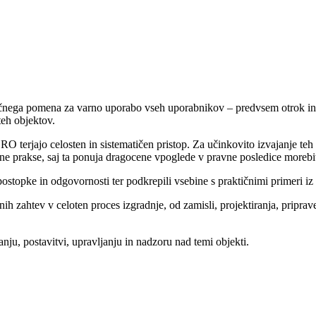
ljučnega pomena za varno uporabo vseh uporabnikov – predvsem otrok in 
teh objektov.
ŠRO terjajo celosten in sistematičen pristop. Za učinkovito izvajanje t
ne prakse, saj ta ponuja dragocene vpoglede v pravne posledice morebit
ostopke in odgovornosti ter podkrepili vsebine s praktičnimi primeri iz
nih zahtev v celoten proces izgradnje, od zamisli, projektiranja, pripra
ju, postavitvi, upravljanju in nadzoru nad temi objekti.