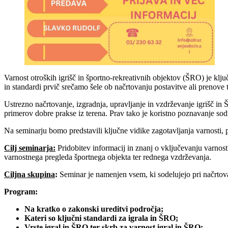
Varnost otroških igrišč in športno-rekreativnih objektov (ŠRO) je k
in standardi prvič srečamo šele ob načrtovanju postavitve ali prenove 
Ustrezno načrtovanje, izgradnja, upravljanje in vzdrževanje igrišč in 
primerov dobre prakse iz terena. Prav tako je koristno poznavanje sod
Na seminarju bomo predstavili ključne vidike zagotavljanja varnosti, p
Cilj seminarja:
Pridobitev informacij in znanj o vključevanju varnost
varnostnega pregleda športnega objekta ter rednega vzdrževanja.
Ciljna skupina
:
Seminar je namenjen vsem, ki sodelujejo pri načrtovan
Program:
Na kratko o zakonski ureditvi področja;
Kateri so ključni standardi za igrala in ŠRO;
Vrste igral in ŠRO ter skrb za varnost igral in ŠRO;