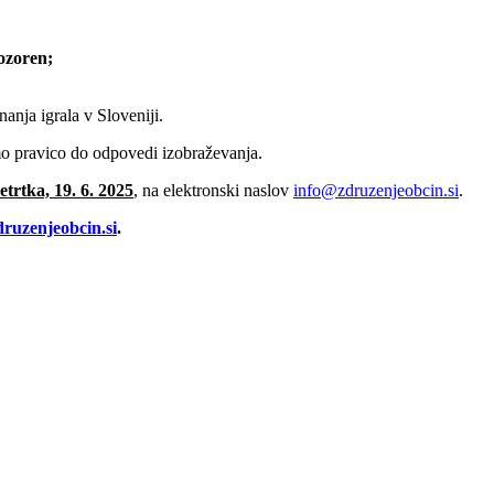
pozoren;
anja igrala v Sloveniji.
mo pravico do odpovedi izobraževanja.
etrtka, 19. 6. 2025
, na elektronski naslov
info@zdruzenjeobcin.si
.
ruzenjeobcin.si
.