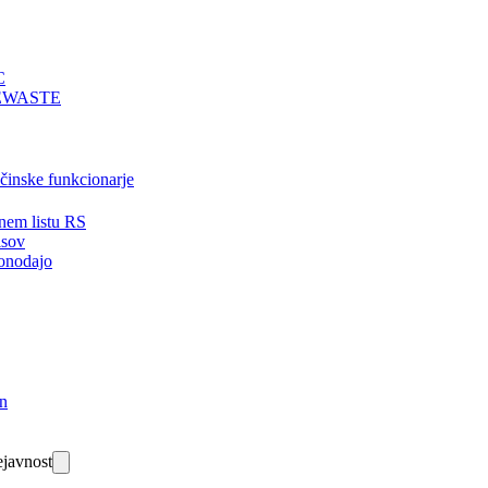
C
EWASTE
bčinske funkcionarje
nem listu RS
isov
onodajo
in
javnost