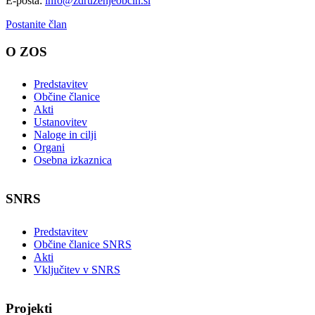
E-pošta:
info@zdruzenjeobcin.si
Postanite član
O ZOS
Predstavitev
Občine članice
Akti
Ustanovitev
Naloge in cilji
Organi
Osebna izkaznica
SNRS
Predstavitev
Občine članice SNRS
Akti
Vključitev v SNRS
Projekti