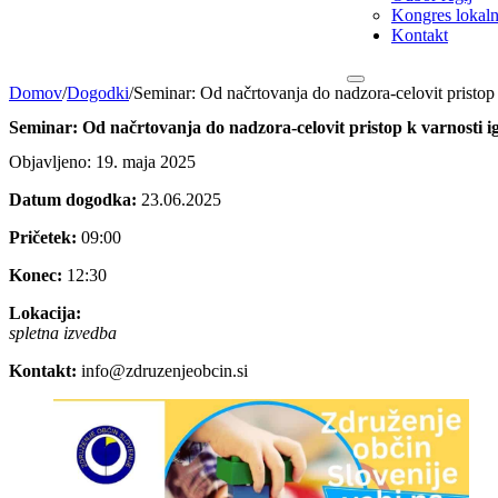
Kongres lokalni
Kontakt
Domov
/
Dogodki
/
Seminar: Od načrtovanja do nadzora-celovit pristop 
Seminar: Od načrtovanja do nadzora-celovit pristop k varnosti i
Objavljeno: 19. maja 2025
Datum dogodka:
23.06.2025
Pričetek:
09:00
Konec:
12:30
Lokacija:
spletna izvedba
Kontakt:
info@zdruzenjeobcin.si