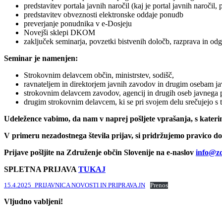
predstavitev portala javnih naročil (kaj je portal javnih naročil
predstavitev obveznosti elektronske oddaje ponudb
preverjanje ponudnika v e-Dosjeju
Novejši sklepi DKOM
zaključek seminarja, povzetki bistvenih določb, razprava in odg
Seminar je namenjen:
Strokovnim delavcem občin, ministrstev, sodišč,
ravnateljem in direktorjem javnih zavodov in drugim osebam j
strokovnim delavcem zavodov, agencij in drugih oseb javnega pr
drugim strokovnim delavcem, ki se pri svojem delu srečujejo s 
Udeležence vabimo, da nam v naprej pošljete vprašanja, s katerim
V primeru nezadostnega števila prijav, si pridržujemo pravico d
Prijave pošljite na Združenje občin Slovenije na e-naslov
info@zd
SPLETNA PRIJAVA
TUKAJ
15.4.2025_PRIJAVNICA NOVOSTI IN PRIPRAVA JN
Prenos
Vljudno vabljeni!