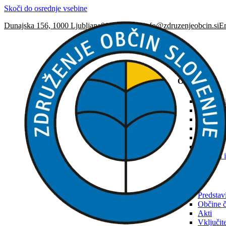
Skoči do osrednje vsebine
Dunajska 156, 1000 Ljubljana
01 230 63 32
info@zdruzenjeobcin.si
En
ZOS
O ZOS
Predstav
Občine č
Akti
Ustanovi
Naloge in
Organi
Osebna i
SNRS
Predstav
Občine 
Akti
Vključi