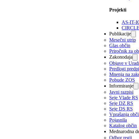
Projekti
AS-IT-I
CIRCL
Publikacije
Mesečni utrip
Glas občin
Priročnik za o
Zakonodaja
Objave v Urad
Predlogi predp
Mnenja na zak
Pobude ZOS
Informiranje
Javni razpisi
Seje Vlade RS
Seje DZ RS
Seje DS RS
Vprašanja obč
Pojasnila
Katalog občin
Mednarodna de
Odbor regij