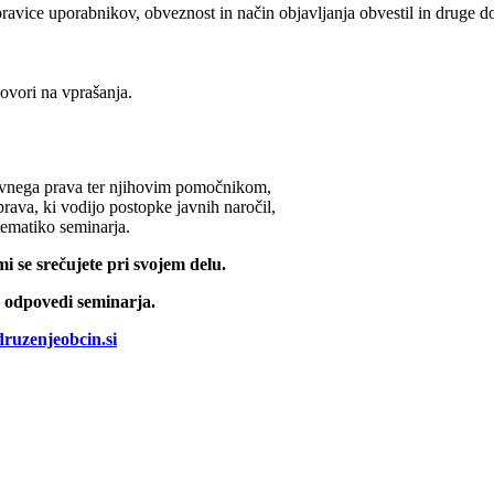
, pravice uporabnikov, obveznost in način objavljanja obvestil in druge 
ovori na vprašanja.
avnega prava ter njihovim pomočnikom,
ava, ki vodijo postopke javnih naročil,
tematiko seminarja.
i se srečujete pri svojem delu.
o odpovedi seminarja.
ruzenjeobcin.si