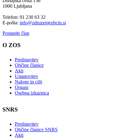
Dunajska cesta 156
1000 Ljubljana
Telefon: 01 230 63 32
E-pošta:
info@zdruzenjeobcin.si
Postanite član
O ZOS
Predstavitev
Občine članice
Akti
Ustanovitev
Naloge in cilji
Organi
Osebna izkaznica
SNRS
Predstavitev
Občine članice SNRS
Akti