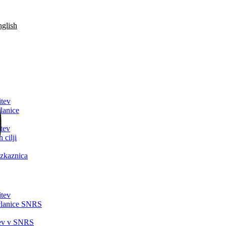
glish
itev
lanice
tev
 cilji
zkaznica
itev
članice SNRS
tev v SNRS