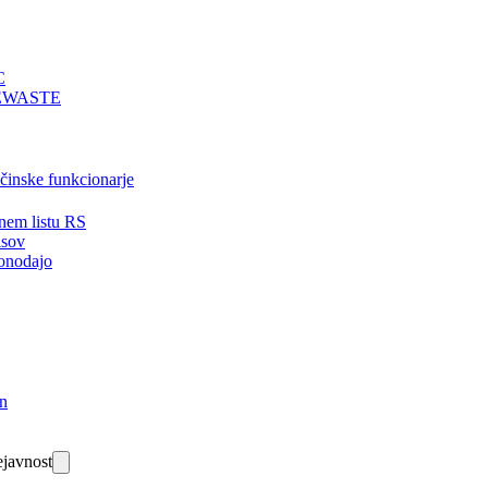
C
EWASTE
bčinske funkcionarje
nem listu RS
isov
onodajo
in
javnost