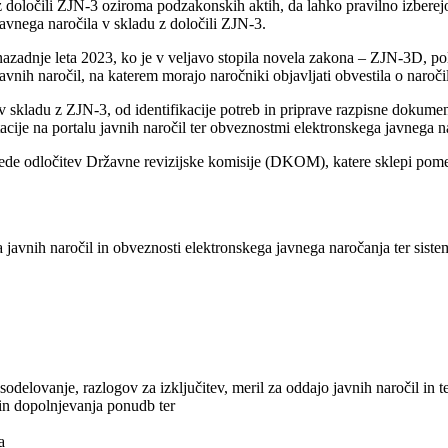
 z določili ZJN-3 oziroma podzakonskih aktih, da lahko pravilno izberej
javnega naročila v skladu z določili ZJN-3.
azadnje leta 2023, ko je v veljavo stopila novela zakona – ZJN-3D, pol
avnih naročil, na katerem morajo naročniki objavljati obvestila o naroč
 skladu z ZJN-3, od identifikacije potreb in priprave razpisne dokumen
acije na portalu javnih naročil ter obveznostmi elektronskega javnega n
glede odločitev Državne revizijske komisije (DKOM), katere sklepi pom
a javnih naročil in obveznosti elektronskega javnega naročanja ter siste
delovanje, razlogov za izključitev, meril za oddajo javnih naročil in te
in dopolnjevanja ponudb ter
a