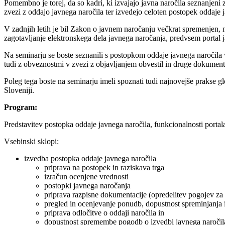
Pomembno je torej, da so kadri, ki izvajajo javna naročila seznanjeni
zvezi z oddajo javnega naročila ter izvedejo celoten postopek oddaje 
V zadnjih letih je bil Zakon o javnem naročanju večkrat spremenjen, n
zagotavljanje elektronskega dela javnega naročanja, predvsem portal j
Na seminarju se boste seznanili s postopkom oddaje javnega naročila v
tudi z obveznostmi v zvezi z objavljanjem obvestil in druge dokument
Poleg tega boste na seminarju imeli spoznati tudi najnovejše prakse 
Sloveniji.
Program:
Predstavitev postopka oddaje javnega naročila, funkcionalnosti portal
Vsebinski sklopi:
izvedba postopka oddaje javnega naročila
priprava na postopek in raziskava trga
izračun ocenjene vrednosti
postopki javnega naročanja
priprava razpisne dokumentacije (opredelitev pogojev za so
pregled in ocenjevanje ponudb, dopustnost spreminjanja 
priprava odločitve o oddaji naročila in
dopustnost spremembe pogodb o izvedbi javnega naročil