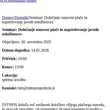
h in regionalnih oblasti
Domov
/
Dogodki
/
Seminar: Določanje osnovne plače in
napredovanje javnih uslužbencev
Seminar: Določanje osnovne plače in napredovanje javnih
uslužbencev
Objavljeno: 20. novembra 2025
Datum dogodka:
14.01.2026
Pričetek:
10:00
Konec:
13:00
Lokacija:
spletna izvedba
Kontakt:
info@zdruzenjeobcin.si
ZSTSPJS določa več možnosti določitve višjega plačnega razreda,
in sicer ob zaposlitvi, ob premestitvi ali med trajanjem pogodbe o