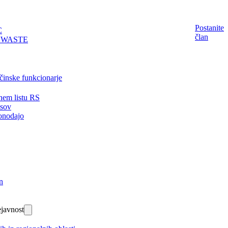
Postanite
C
član
EWASTE
činske funkcionarje
nem listu RS
isov
onodajo
n
javnost