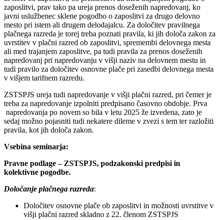
zaposlitvi, prav tako pa ureja prenos doseženih napredovanj, ko
javni uslužbenec sklene pogodbo o zaposlitvi za drugo delovno
mesto pri istem ali drugem delodajalcu. Za določitev pravilnega
plačnega razreda je torej treba poznati pravila, ki jih določa zakon za
uvrstitev v plačni razred ob zaposlitvi, spremembi delovnega mesta
ali med trajanjem zaposlitve, pa tudi pravila za prenos doseženih
napredovanj pri napredovanju v višji naziv na delovnem mestu in
tudi pravilo za določitev osnovne plače pri zasedbi delovnega mesta
v višjem tarifnem razredu.
ZSTSPJS ureja tudi napredovanje v višji plačni razred, pri čemer je
treba za napredovanje izpolniti predpisano časovno obdobje. Prva
napredovanja po novem so bila v letu 2025 že izvedena, zato je
sedaj možno pojasniti tudi nekatere dileme v zvezi s tem ter razložiti
pravila, kot jih določa zakon.
Vsebina seminarja:
Pravne podlage – ZSTSPJS, podzakonski predpisi in
kolektivne pogodbe.
Določanje plačnega razreda
:
Določitev osnovne plače ob zaposlitvi in možnosti uvrstitve v
višji plačni razred skladno z 22. členom ZSTSPJS