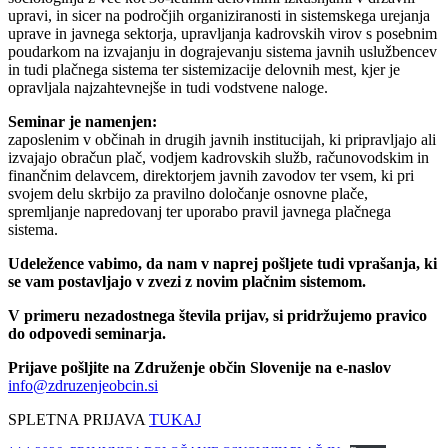
upravi, in sicer na področjih organiziranosti in sistemskega urejanja
uprave in javnega sektorja, upravljanja kadrovskih virov s posebnim
poudarkom na izvajanju in dograjevanju sistema javnih uslužbencev
in tudi plačnega sistema ter sistemizacije delovnih mest, kjer je
opravljala najzahtevnejše in tudi vodstvene naloge.
Seminar je namenjen:
zaposlenim v občinah in drugih javnih institucijah, ki pripravljajo ali
izvajajo obračun plač, vodjem kadrovskih služb, računovodskim in
finančnim delavcem, direktorjem javnih zavodov ter vsem, ki pri
svojem delu skrbijo za pravilno določanje osnovne plače,
spremljanje napredovanj ter uporabo pravil javnega plačnega
sistema.
Udeležence vabimo, da nam v naprej pošljete tudi vprašanja, ki
se vam postavljajo v zvezi z novim plačnim sistemom.
V primeru nezadostnega števila prijav, si pridržujemo pravico
do odpovedi seminarja.
Prijave pošljite na Združenje občin Slovenije na e-naslov
info@zdruzenjeobcin.si
SPLETNA PRIJAVA
TUKAJ