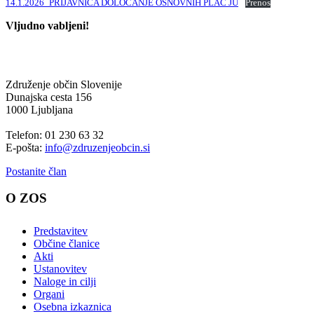
14.1.2026_PRIJAVNICA DOLOČANJE OSNOVNIH PLAČ JU
Prenos
Vljudno vabljeni!
Združenje občin Slovenije
Dunajska cesta 156
1000 Ljubljana
Telefon: 01 230 63 32
E-pošta:
info@zdruzenjeobcin.si
Postanite član
O ZOS
Predstavitev
Občine članice
Akti
Ustanovitev
Naloge in cilji
Organi
Osebna izkaznica