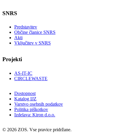
SNRS
Predstavitev
Občine članice SNRS
Akti
Vključitev v SNRS
Projekti
AS-IT-IC
CIRCLEWASTE
Dostopnost
Katalog IJZ
Varstvo osebnih podatkov
Politika piškotkov
Izdelava: Kiron d.o.o.
© 2026 ZOS. Vse pravice pridržane.