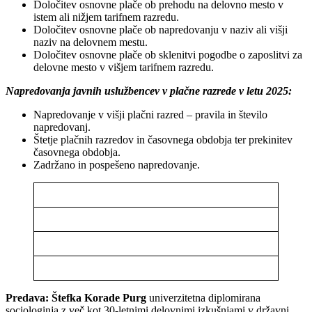
Določitev osnovne plače ob prehodu na delovno mesto v
istem ali nižjem tarifnem razredu.
Določitev osnovne plače ob napredovanju v naziv ali višji
naziv na delovnem mestu.
Določitev osnovne plače ob sklenitvi pogodbe o zaposlitvi za
delovne mesto v višjem tarifnem razredu.
Napredovanja javnih uslužbencev v plačne razrede v letu 2025:
Napredovanje v višji plačni razred – pravila in število
napredovanj.
Štetje plačnih razredov in časovnega obdobja ter prekinitev
časovnega obdobja.
Zadržano in pospešeno napredovanje.
Predava: Štefka Korade Purg
univerzitetna diplomirana
sociologinja z več kot 30-letnimi delovnimi izkušnjami v državni