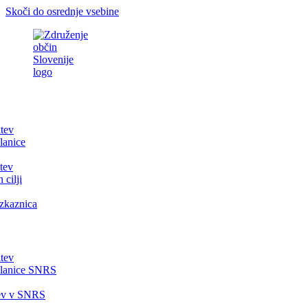
Skoči do osrednje vsebine
itev
lanice
tev
 cilji
zkaznica
itev
članice SNRS
tev v SNRS