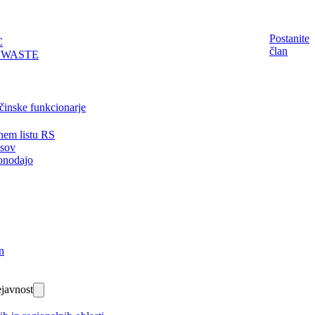
Postanite
C
član
EWASTE
činske funkcionarje
nem listu RS
isov
onodajo
n
javnost