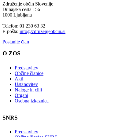
Združenje občin Slovenije
Dunajska cesta 156
1000 Ljubljana
Telefon: 01 230 63 32
E-pošta:
info@zdruzenjeobcin.si
Postanite član
O ZOS
Predstavitev
Občine članice
Akti
Ustanovitev
Naloge in cilji
Organi
Osebna izkaznica
SNRS
Predstavitev