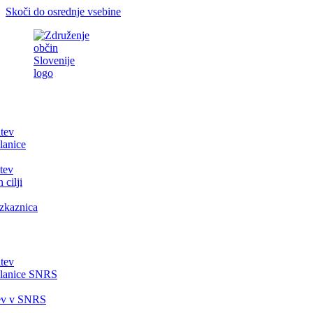
Skoči do osrednje vsebine
itev
lanice
tev
 cilji
zkaznica
itev
članice SNRS
tev v SNRS