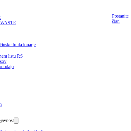
Postanite
C
član
EWASTE
činske funkcionarje
nem listu RS
isov
onodajo
n
javnost