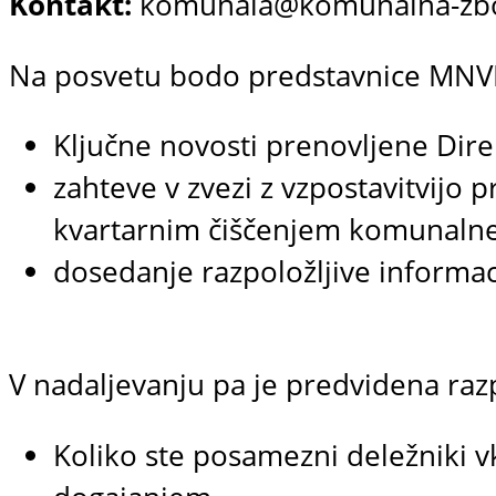
Kontakt:
komunala@komunalna-zbor
Na posvetu bodo predstavnice MNVP
Ključne novosti prenovljene Dir
zahteve v zvezi z vzpostavitvijo
kvartarnim čiščenjem komunaln
dosedanje razpoložljive informaci
V nadaljevanju pa je predvidena raz
Koliko ste posamezni deležniki vk