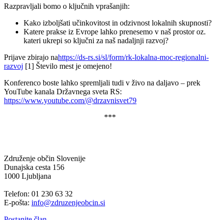
Razpravljali bomo o ključnih vprašanjih:
Kako izboljšati učinkovitost in odzivnost lokalnih skupnosti?
Katere prakse iz Evrope lahko prenesemo v naš prostor oz.
kateri ukrepi so ključni za naš nadaljnji razvoj?
Prijave zbirajo na
https://ds-rs.si/sl/form/rk-lokalna-moc-regionalni-
razvoj
[1] Število mest je omejeno!
Konferenco boste lahko spremljali tudi v živo na daljavo – prek
YouTube kanala Državnega sveta RS:
https://www.youtube.com/@drzavnisvet79
***
Združenje občin Slovenije
Dunajska cesta 156
1000 Ljubljana
Telefon: 01 230 63 32
E-pošta:
info@zdruzenjeobcin.si
Postanite član