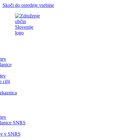
Skoči do osrednje vsebine
itev
lanice
tev
 cilji
zkaznica
itev
članice SNRS
tev v SNRS