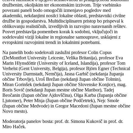
družbenim, okoljskim ter ekonomskim izzivom. Trije vsebinsko
povezani paneli bodo omogočili izmenjavo pogledov med
akademiki, nekdanjimi nosilci lokalne oblasti, predstavniki civilne
družbe in gospodarstva. Multidisciplinaren pristop bo prispeval k
oblikovanju realističnih, izvedljivih in razvojno naravnanih rešitev.
Posvet predstavlja pomemben korak k sodobni, vključujoči in
sodelovalni viziji lokalne in regionalne samouprave, usklajeni z
evropskimi razvojnimi trendi in lokalnimi potrebami.
Na panelih bodo sodelovali zaslužni profesor Colin Copus
(DeMontfort University Leiceste, Velika Britanija), profesor Eva
Marin Hlynsdóttir (University of Iceland, Islandija), profesor Tom
Verhelst (Gent University, Belgija), profesor Björn Egner (Technical
University Darmstadt, Nemčija), Jasna Garbič (nekdanja županja
občine Trbovlje), Uroš Brežan (nekdanji župan občine Tolmin),
Miran Gorinšek (nekdanji župan občine Slovenske Konjice), mag.
Boris Sovič (nekdanji župan mestne občine Maribor), Tadej
Beočanin (župan občine Ajdovščina), Olga Karba (županja občine
Ljutomer), Peter Misja (župan občine Podčetrtek), Nejc Smole
(župan občine Medvode) in Gregor Macedoni (župan mestne občine
Novo mesto).
Moderatorja panelov bosta: prof. dr. Simona Kukovič in prof. dr.
Miro Haček.