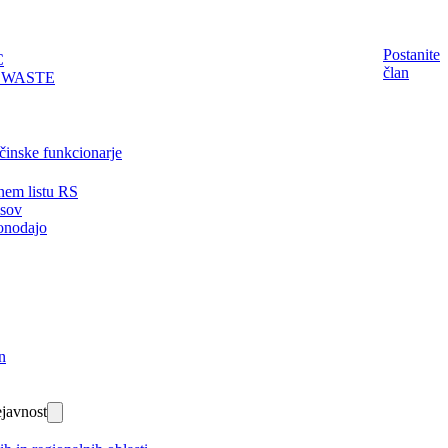
Postanite
C
član
EWASTE
činske funkcionarje
nem listu RS
isov
onodajo
n
javnost