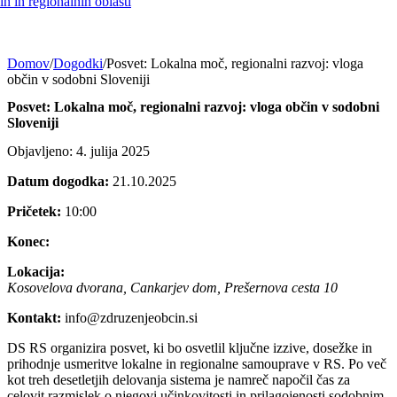
h in regionalnih oblasti
Domov
/
Dogodki
/
Posvet: Lokalna moč, regionalni razvoj: vloga
občin v sodobni Sloveniji
Posvet: Lokalna moč, regionalni razvoj: vloga občin v sodobni
Sloveniji
Objavljeno: 4. julija 2025
Datum dogodka:
21.10.2025
Pričetek:
10:00
Konec:
Lokacija:
Kosovelova dvorana, Cankarjev dom, Prešernova cesta 10
Kontakt:
info@zdruzenjeobcin.si
DS RS organizira posvet, ki bo osvetlil ključne izzive, dosežke in
prihodnje usmeritve lokalne in regionalne samouprave v RS. Po več
kot treh desetletjih delovanja sistema je namreč napočil čas za
celovit razmislek o njegovi učinkovitosti in prilagojenosti sodobnim