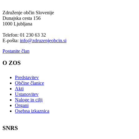
Združenje občin Slovenije
Dunajska cesta 156
1000 Ljubljana
Telefon: 01 230 63 32
E-pošta:
info@zdruzenjeobcin.si
Postanite član
O ZOS
Predstavitev
Občine članice
Akti
Ustanovitev
Naloge in cilji
Organi
Osebna izkaznica
SNRS