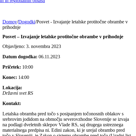
h in regionalnih oblasti
Domov
/
Dogodki
/
Posvet - Izvajanje letalske protitočne obrambe v
prihodnje
Posvet – Izvajanje letalske protitočne obrambe v prihodnje
Objavljeno: 3. novembra 2023
Datum dogodka:
06.11.2023
Pričetek:
10:00
Konec:
14:00
Lokacija:
Državni svet RS
Kontakt:
Letalska obramba pred točo s posipanjem točonosnih oblakov s
srebrovim jodidom na območju severovzhodne Slovenije se izvaja
na podlagi dveletnih sklepov Vlade RS, saj drugega ustreznega
materialnega predpisa ni. Edini zakon, ki je urejal obrambo pred
točo v Sloveniji, je Zakon o sistemu obrambe pred točo (Uradni list