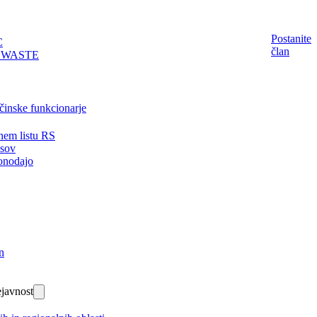
Postanite
C
član
EWASTE
činske funkcionarje
nem listu RS
isov
onodajo
n
javnost