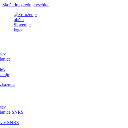
Skoči do osrednje vsebine
itev
lanice
tev
 cilji
zkaznica
itev
članice SNRS
tev v SNRS