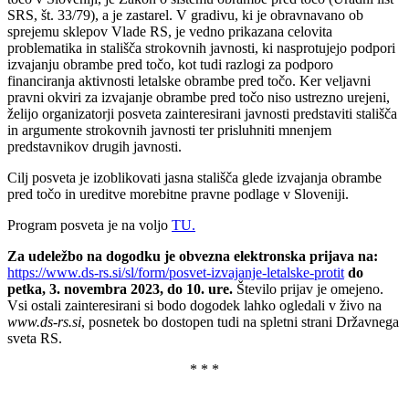
SRS, št. 33/79), a je zastarel. V gradivu, ki je obravnavano ob
sprejemu sklepov Vlade RS, je vedno prikazana celovita
problematika in stališča strokovnih javnosti, ki nasprotujejo podpori
izvajanju obrambe pred točo, kot tudi razlogi za podporo
financiranja aktivnosti letalske obrambe pred točo. Ker veljavni
pravni okviri za izvajanje obrambe pred točo niso ustrezno urejeni,
želijo organizatorji posveta zainteresirani javnosti predstaviti stališča
in argumente strokovnih javnosti ter prisluhniti mnenjem
predstavnikov drugih javnosti.
Cilj posveta je izoblikovati jasna stališča glede izvajanja obrambe
pred točo in ureditve morebitne pravne podlage v Sloveniji.
Program posveta je na voljo
TU.
Za udeležbo na dogodku je obvezna elektronska prijava na:
https://www.ds-rs.si/sl/form/posvet-izvajanje-letalske-protit
do
petka, 3. novembra 2023, do 10. ure.
Število prijav je omejeno.
Vsi ostali zainteresirani si bodo dogodek lahko ogledali v živo na
www.ds-rs.si
, posnetek bo dostopen tudi na spletni strani Državnega
sveta RS.
* * *