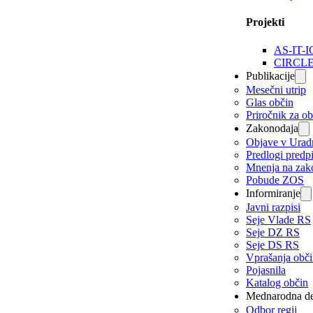
Projekti
AS-IT-I
CIRCL
Publikacije
Mesečni utrip
Glas občin
Priročnik za o
Zakonodaja
Objave v Urad
Predlogi predp
Mnenja na zak
Pobude ZOS
Informiranje
Javni razpisi
Seje Vlade RS
Seje DZ RS
Seje DS RS
Vprašanja obč
Pojasnila
Katalog občin
Mednarodna de
Odbor regij