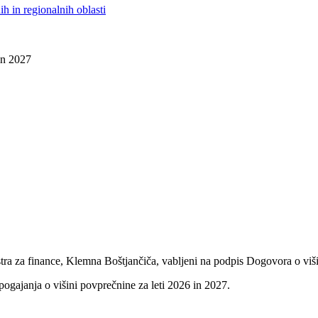
h in regionalnih oblasti
in 2027
istra za finance, Klemna Boštjančiča, vabljeni na podpis Dogovora o viš
pogajanja o višini povprečnine za leti 2026 in 2027.