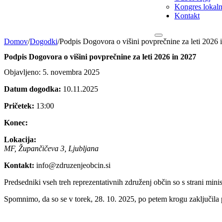
Kongres lokalni
Kontakt
Domov
/
Dogodki
/
Podpis Dogovora o višini povprečnine za leti 2026 
Podpis Dogovora o višini povprečnine za leti 2026 in 2027
Objavljeno: 5. novembra 2025
Datum dogodka:
10.11.2025
Pričetek:
13:00
Konec:
Lokacija:
MF, Župančičeva 3, Ljubljana
Kontakt:
info@zdruzenjeobcin.si
Predsedniki vseh treh reprezentativnih združenj občin so s strani min
Spomnimo, da so se v
torek, 28. 10. 2025, po petem krogu zaključila 