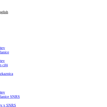
glish
itev
lanice
tev
 cilji
zkaznica
itev
članice SNRS
tev v SNRS