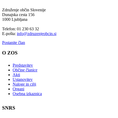
Združenje občin Slovenije
Dunajska cesta 156
1000 Ljubljana
Telefon: 01 230 63 32
E-pošta:
info@zdruzenjeobcin.si
Postanite član
O ZOS
Predstavitev
Občine članice
Akti
Ustanovitev
Naloge in cilji
Organi
Osebna izkaznica
SNRS