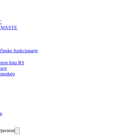
C
EWASTE
bčinske funkcionarje
nem listu RS
isov
onodajo
in
javnost