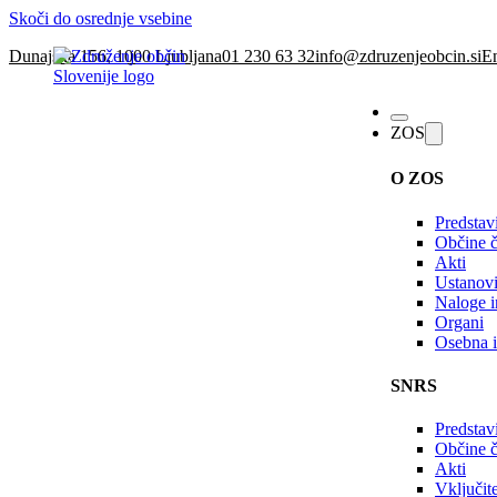
Skoči do osrednje vsebine
Dunajska 156, 1000 Ljubljana
01 230 63 32
info@zdruzenjeobcin.si
En
ZOS
O ZOS
Predstav
Občine č
Akti
Ustanovi
Naloge in
Organi
Osebna i
SNRS
Predstav
Občine 
Akti
Vključi