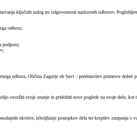
evanja ključnih nalog ter odgovornosti nadzornih odborov. Pogloblje
nega odbora;
a podpora;
ev;
ornega odbora, Občina Zagorje ob Savi – predstavitev primerov dobre p
jo osvežiti svoje znanje in pridobiti nove poglede na svoje delo, kot 
ajnih okvirov, izboljšanje postopkov dela ter krepitev zaupanja v vaš