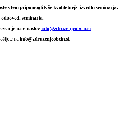
te s tem pripomogli k še kvalitetnejši izvedbi seminarja.
o odpovedi seminarja.
lovenije na e-naslov
info@zdruzenjeobcin.si
pošljete na
info@zdruzenjeobcin.si
.