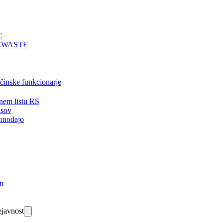
C
EWASTE
bčinske funkcionarje
nem listu RS
isov
onodajo
in
javnost