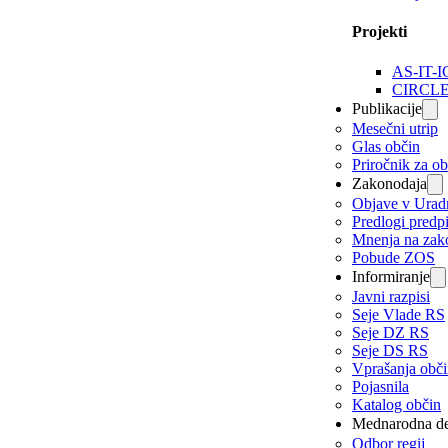
Projekti
AS-IT-I
CIRCL
Publikacije
Mesečni utrip
Glas občin
Priročnik za o
Zakonodaja
Objave v Urad
Predlogi predp
Mnenja na zak
Pobude ZOS
Informiranje
Javni razpisi
Seje Vlade RS
Seje DZ RS
Seje DS RS
Vprašanja obč
Pojasnila
Katalog občin
Mednarodna de
Odbor regij