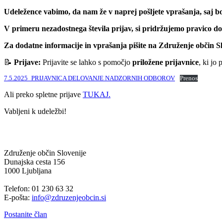
Udeležence vabimo, da nam že v naprej pošljete vprašanja, saj bos
V primeru nezadostnega števila prijav, si pridržujemo pravico d
Za dodatne informacije in vprašanja pišite na Združenje občin S
📝
Prijave:
Prijavite se lahko s pomočjo
priložene prijavnice
, ki jo 
7.5.2025_PRIJAVNICA DELOVANJE NADZORNIH ODBOROV
Prenos
Ali preko spletne prijave
TUKAJ.
Vabljeni k udeležbi!
Združenje občin Slovenije
Dunajska cesta 156
1000 Ljubljana
Telefon: 01 230 63 32
E-pošta:
info@zdruzenjeobcin.si
Postanite član