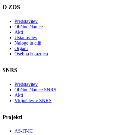
O ZOS
Predstavitev
Občine članice
Akti
Ustanovitev
Naloge in cilji
Organi
Osebna izkaznica
SNRS
Predstavitev
Občine članice SNRS
Akti
Vključitev v SNRS
Projekti
AS-IT-IC