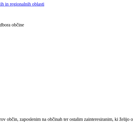
h in regionalnih oblasti
odbora občine
občin, zaposlenim na občinah ter ostalim zainteresiranim, ki želijo ob