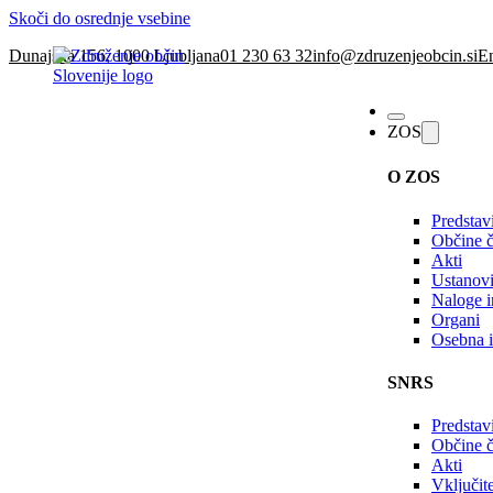
Skoči do osrednje vsebine
Dunajska 156, 1000 Ljubljana
01 230 63 32
info@zdruzenjeobcin.si
En
ZOS
O ZOS
Predstav
Občine č
Akti
Ustanovi
Naloge in
Organi
Osebna i
SNRS
Predstav
Občine 
Akti
Vključi