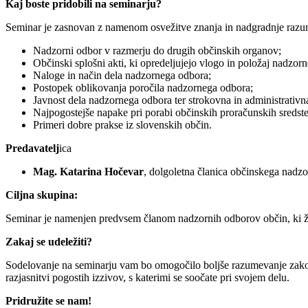
Kaj boste pridobili na seminarju?
Seminar je zasnovan z namenom osvežitve znanja in nadgradnje razum
Nadzorni odbor v razmerju do drugih občinskih organov;
Občinski splošni akti, ki opredeljujejo vlogo in položaj nadzor
Naloge in način dela nadzornega odbora;
Postopek oblikovanja poročila nadzornega odbora;
Javnost dela nadzornega odbora ter strokovna in administrativn
Najpogostejše napake pri porabi občinskih proračunskih sredst
Primeri dobre prakse iz slovenskih občin.
Predavatelj
ica
Mag. Katarina Hočevar
, dolgoletna članica občinskega nadz
Ciljna skupina:
Seminar je namenjen predvsem članom nadzornih odborov občin, ki želi
Zakaj se udeležiti?
Sodelovanje na seminarju vam bo omogočilo boljše razumevanje zakonod
razjasnitvi pogostih izzivov, s katerimi se soočate pri svojem delu.
Pridružite se nam!