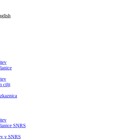
glish
itev
lanice
tev
 cilji
zkaznica
itev
članice SNRS
tev v SNRS