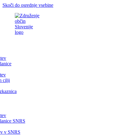
Skoči do osrednje vsebine
itev
lanice
tev
 cilji
zkaznica
itev
članice SNRS
tev v SNRS