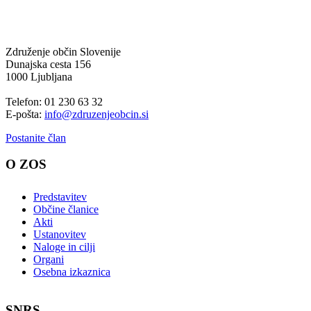
Združenje občin Slovenije
Dunajska cesta 156
1000 Ljubljana
Telefon: 01 230 63 32
E-pošta:
info@zdruzenjeobcin.si
Postanite član
O ZOS
Predstavitev
Občine članice
Akti
Ustanovitev
Naloge in cilji
Organi
Osebna izkaznica
SNRS