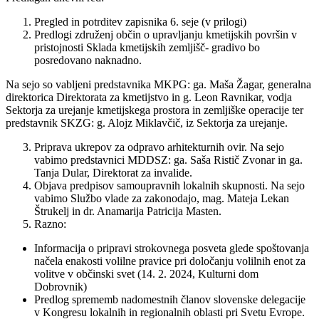
Pregled in potrditev zapisnika 6. seje (v prilogi)
Predlogi združenj občin o upravljanju kmetijskih površin v
pristojnosti Sklada kmetijskih zemljišč- gradivo bo
posredovano naknadno.
Na sejo so vabljeni predstavnika MKPG: ga.
Maša Žagar, generalna
direktorica Direktorata za kmetijstvo
in g.
Leon Ravnikar, vodja
Sektorja za urejanje kmetijskega prostora in zemljiške operacije
ter
predstavnik SKZG: g.
Alojz Miklavčič, iz Sektorja za urejanje
.
Priprava ukrepov za odpravo arhitekturnih ovir. Na sejo
vabimo predstavnici MDDSZ: ga.
Saša Ristič Zvonar in ga.
Tanja Dular, Direktorat za invalide
.
Objava predpisov samoupravnih lokalnih skupnosti. Na sejo
vabimo Službo vlade za zakonodajo, mag. Mateja Lekan
Štrukelj in dr. Anamarija Patricija Masten.
Razno:
Informacija o pripravi strokovnega posveta glede spoštovanja
načela enakosti volilne pravice pri določanju volilnih enot za
volitve v občinski svet (14. 2. 2024, Kulturni dom
Dobrovnik)
Predlog sprememb nadomestnih članov slovenske delegacije
v Kongresu lokalnih in regionalnih oblasti pri Svetu Evrope.