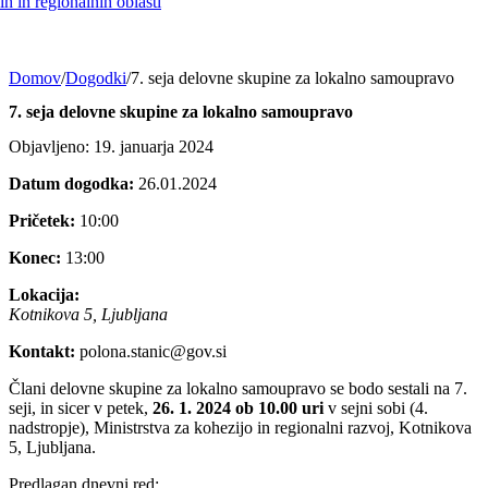
h in regionalnih oblasti
Domov
/
Dogodki
/
7. seja delovne skupine za lokalno samoupravo
7. seja delovne skupine za lokalno samoupravo
Objavljeno: 19. januarja 2024
Datum dogodka:
26.01.2024
Pričetek:
10:00
Konec:
13:00
Lokacija:
Kotnikova 5, Ljubljana
Kontakt:
polona.stanic@gov.si
Člani delovne skupine za lokalno samoupravo se bodo sestali na 7.
seji, in sicer v petek,
26. 1. 2024 ob 10.00 uri
v sejni sobi (4.
nadstropje), Ministrstva za kohezijo in regionalni razvoj, Kotnikova
5, Ljubljana.
Predlagan dnevni red: