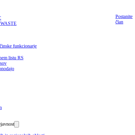
Postanite
C
član
EWASTE
činske funkcionarje
nem listu RS
isov
onodajo
n
javnost