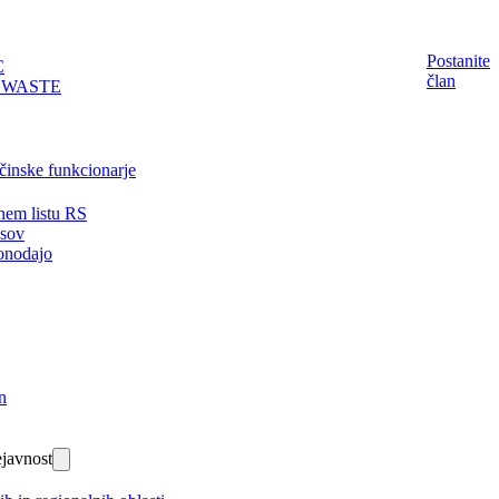
Postanite
C
član
EWASTE
činske funkcionarje
nem listu RS
isov
onodajo
n
javnost