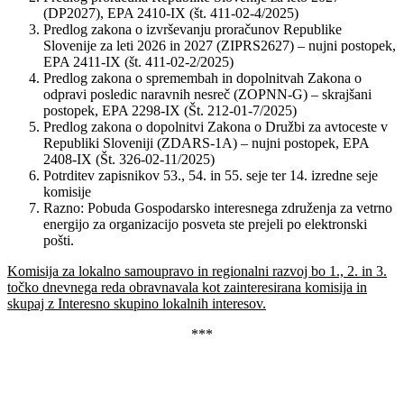
(DP2027), EPA 2410-IX (št. 411-02-4/2025)
Predlog zakona o izvrševanju proračunov Republike
Slovenije za leti 2026 in 2027 (ZIPRS2627) – nujni postopek,
EPA 2411-IX (št. 411-02-2/2025)
Predlog zakona o spremembah in dopolnitvah Zakona o
odpravi posledic naravnih nesreč (ZOPNN-G) – skrajšani
postopek, EPA 2298-IX (Št. 212-01-7/2025)
Predlog zakona o dopolnitvi Zakona o Družbi za avtoceste v
Republiki Sloveniji (ZDARS-1A) – nujni postopek, EPA
2408-IX (Št. 326-02-11/2025)
Potrditev zapisnikov 53., 54. in 55. seje ter 14. izredne seje
komisije
Razno: Pobuda Gospodarsko interesnega združenja za vetrno
energijo za organizacijo posveta ste prejeli po elektronski
pošti.
Komisija za lokalno samoupravo in regionalni razvoj bo 1., 2. in 3.
točko dnevnega reda obravnavala kot zainteresirana komisija in
skupaj z Interesno skupino lokalnih interesov.
***