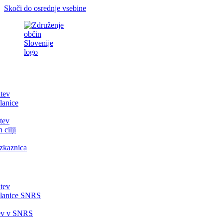
Skoči do osrednje vsebine
itev
lanice
tev
 cilji
zkaznica
itev
članice SNRS
tev v SNRS