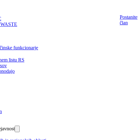
Postanite
C
član
EWASTE
činske funkcionarje
nem listu RS
isov
onodajo
n
javnost