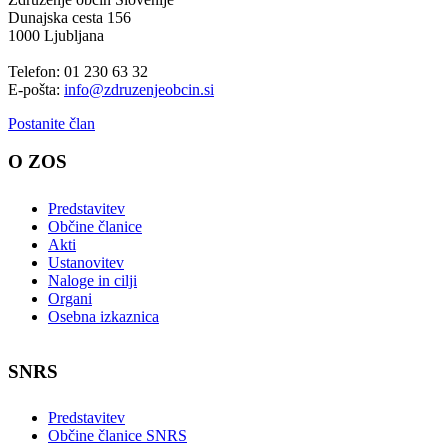
Dunajska cesta 156
1000 Ljubljana
Telefon: 01 230 63 32
E-pošta:
info@zdruzenjeobcin.si
Postanite član
O ZOS
Predstavitev
Občine članice
Akti
Ustanovitev
Naloge in cilji
Organi
Osebna izkaznica
SNRS
Predstavitev
Občine članice SNRS