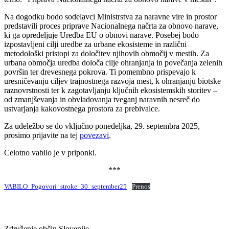
Na dogodku bodo sodelavci Ministrstva za naravne vire in prostor
predstavili proces priprave Nacionalnega načrta za obnovo narave,
ki ga opredeljuje Uredba EU o obnovi narave. Posebej bodo
izpostavljeni cilji uredbe za urbane ekosisteme in različni
metodološki pristopi za določitev njihovih območij v mestih. Za
urbana območja uredba določa cilje ohranjanja in povečanja zelenih
površin ter drevesnega pokrova. Ti pomembno prispevajo k
uresničevanju ciljev trajnostnega razvoja mest, k ohranjanju biotske
raznovrstnosti ter k zagotavljanju ključnih ekosistemskih storitev –
od zmanjševanja in obvladovanja tveganj naravnih nesreč do
ustvarjanja kakovostnega prostora za prebivalce.
Za udeležbo se do vključno ponedeljka, 29. septembra 2025,
prosimo prijavite na tej
povezavi
.
Celotno vabilo je v priponki.
***
VABILO_Pogovori_stroke_30_september25
Prenos
Združenje občin Slovenije