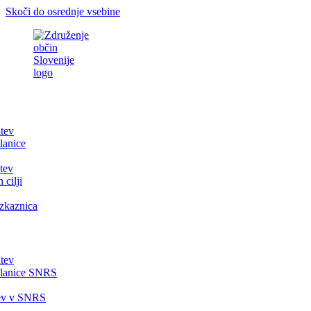
Skoči do osrednje vsebine
itev
lanice
tev
 cilji
zkaznica
itev
članice SNRS
tev v SNRS