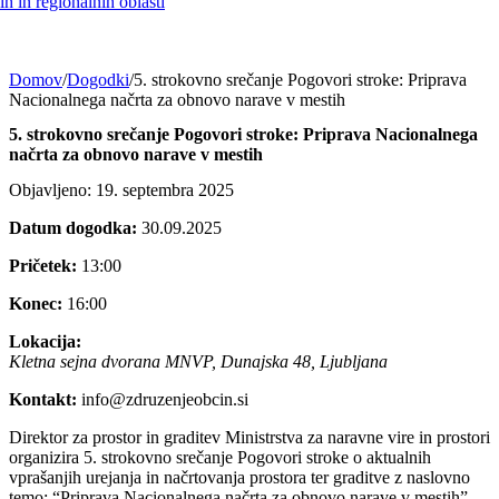
h in regionalnih oblasti
Domov
/
Dogodki
/
5. strokovno srečanje Pogovori stroke: Priprava
Nacionalnega načrta za obnovo narave v mestih
5. strokovno srečanje Pogovori stroke: Priprava Nacionalnega
načrta za obnovo narave v mestih
Objavljeno: 19. septembra 2025
Datum dogodka:
30.09.2025
Pričetek:
13:00
Konec:
16:00
Lokacija:
Kletna sejna dvorana MNVP, Dunajska 48, Ljubljana
Kontakt:
info@zdruzenjeobcin.si
Direktor za prostor in graditev Ministrstva za naravne vire in prostori
organizira 5. strokovno srečanje Pogovori stroke o aktualnih
vprašanjih urejanja in načrtovanja prostora ter graditve z naslovno
temo: “Priprava Nacionalnega načrta za obnovo narave v mestih”.