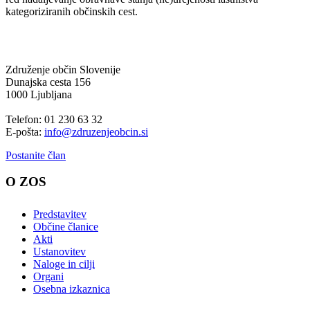
kategoriziranih občinskih cest.
Združenje občin Slovenije
Dunajska cesta 156
1000 Ljubljana
Telefon: 01 230 63 32
E-pošta:
info@zdruzenjeobcin.si
Postanite član
O ZOS
Predstavitev
Občine članice
Akti
Ustanovitev
Naloge in cilji
Organi
Osebna izkaznica