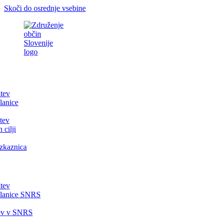
Skoči do osrednje vsebine
itev
lanice
tev
 cilji
zkaznica
itev
članice SNRS
tev v SNRS