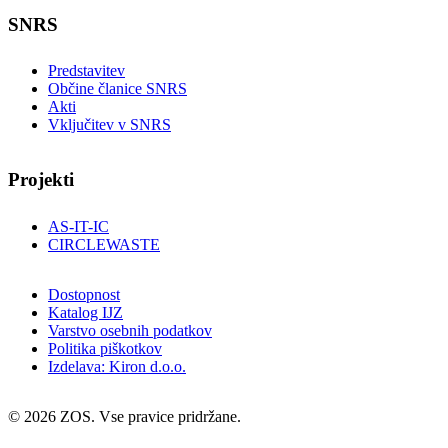
SNRS
Predstavitev
Občine članice SNRS
Akti
Vključitev v SNRS
Projekti
AS-IT-IC
CIRCLEWASTE
Dostopnost
Katalog IJZ
Varstvo osebnih podatkov
Politika piškotkov
Izdelava: Kiron d.o.o.
© 2026 ZOS. Vse pravice pridržane.