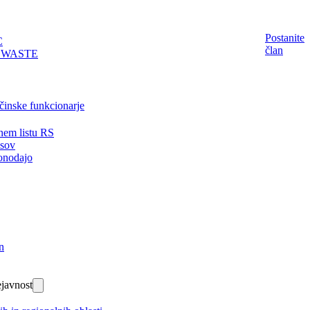
Postanite
C
član
EWASTE
činske funkcionarje
nem listu RS
isov
onodajo
n
javnost