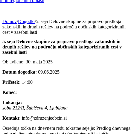
h in regionalnih oblasti
Domov
/
Dogodki
/
5. seja Delovne skupine za pripravo predloga
zakonskih in drugih rešitev na področju občinskih kategoriziranih
cest v zasebni lasti
5. seja Delovne skupine za pripravo predloga zakonskih in
drugih rešitev na področju občinskih kategoriziranih cest v
zasebni lasti
Objavljeno: 30. maja 2025
Datum dogodka:
09.06.2025
Pričetek:
14:00
Konec:
Lokacija:
soba 212/II, Šubičeva 4, Ljubljana
Kontakt:
info@zdruzenjeobcin.si
Osrednja točka na dnevnem redu tokratne seje je: Predlog dnevnega
red nadaljevanje obravnave stanja (ne)urejenosti lastništva