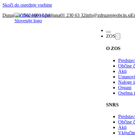
Skoči do osrednje vsebine
Dunajska 156, 1000 Ljubljana
01 230 63 32
info@zdruzenjeobcin.si
En
ZOS
O ZOS
Predstav
Občine č
Akti
Ustanovi
Naloge in
Organi
Osebna i
SNRS
Predstav
Občine 
Akti
Vključi