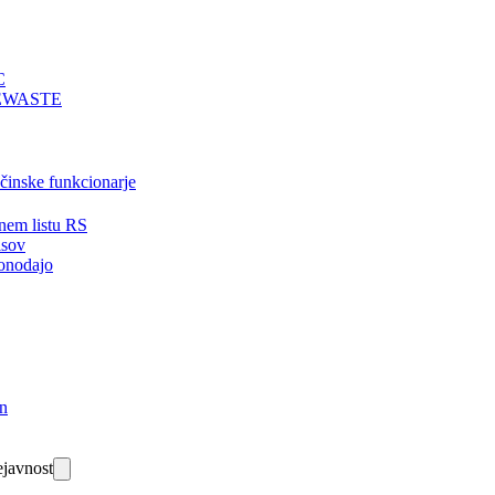
C
EWASTE
bčinske funkcionarje
nem listu RS
isov
onodajo
in
javnost