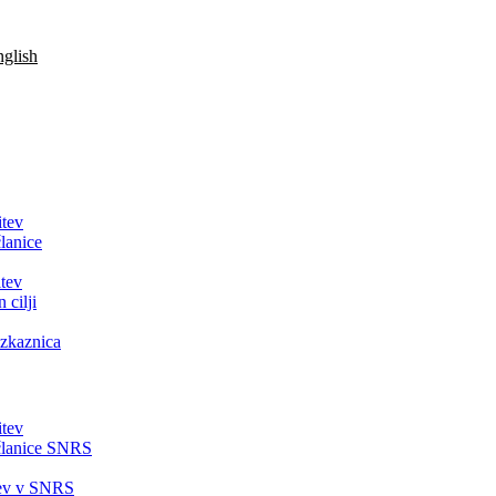
glish
itev
lanice
tev
 cilji
zkaznica
itev
članice SNRS
tev v SNRS