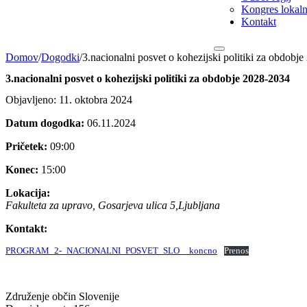
Kongres lokalni
Kontakt
Domov
/
Dogodki
/
3.nacionalni posvet o kohezijski politiki za obdobj
3.nacionalni posvet o kohezijski politiki za obdobje 2028-2034
Objavljeno: 11. oktobra 2024
Datum dogodka:
06.11.2024
Pričetek:
09:00
Konec:
15:00
Lokacija:
Fakulteta za upravo, Gosarjeva ulica 5,Ljubljana
Kontakt:
PROGRAM_2-_NACIONALNI_POSVET_SLO__koncno
Prenos
Združenje občin Slovenije