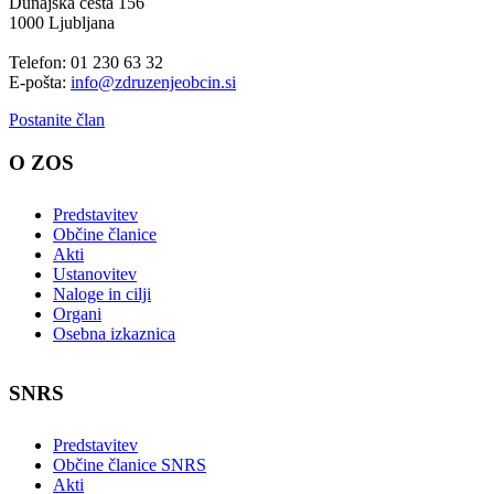
Dunajska cesta 156
1000 Ljubljana
Telefon: 01 230 63 32
E-pošta:
info@zdruzenjeobcin.si
Postanite član
O ZOS
Predstavitev
Občine članice
Akti
Ustanovitev
Naloge in cilji
Organi
Osebna izkaznica
SNRS
Predstavitev
Občine članice SNRS
Akti