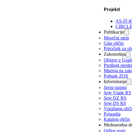
Projekti
AS-IT-I
CIRCL
Publikacije
Mesečni utrip
Glas občin
Priročnik za o
Zakonodaja
Objave v Urad
Predlogi predp
Mnenja na zak
Pobude ZOS
Informiranje
Javni razpisi
Seje Vlade RS
Seje DZ RS
Seje DS RS
Vprašanja obč
Pojasnila
Katalog občin
Mednarodna de
Odbor regij