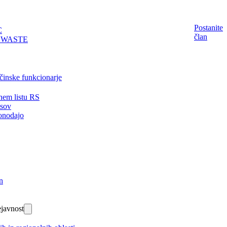
Postanite
C
član
EWASTE
činske funkcionarje
nem listu RS
isov
onodajo
n
javnost