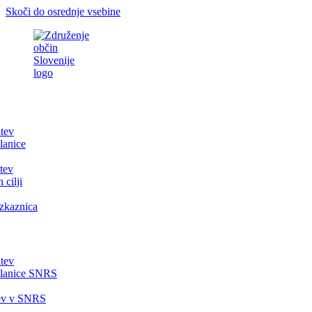
Skoči do osrednje vsebine
itev
lanice
tev
 cilji
zkaznica
itev
članice SNRS
tev v SNRS