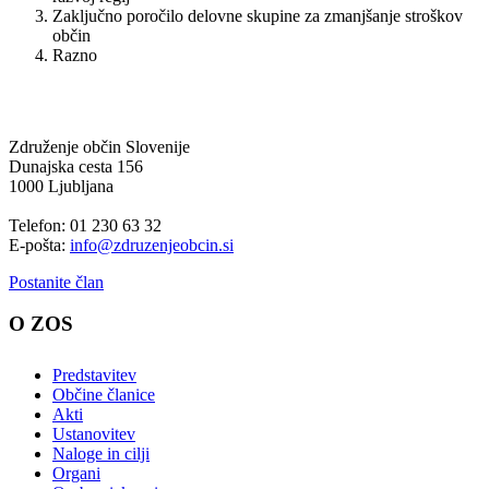
Zaključno poročilo delovne skupine za zmanjšanje stroškov
občin
Razno
Združenje občin Slovenije
Dunajska cesta 156
1000 Ljubljana
Telefon: 01 230 63 32
E-pošta:
info@zdruzenjeobcin.si
Postanite član
O ZOS
Predstavitev
Občine članice
Akti
Ustanovitev
Naloge in cilji
Organi