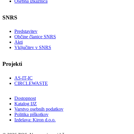
Osebna izkaznica
SNRS
Predstavitev
Občine članice SNRS
Akti
Vključitev v SNRS
Projekti
AS-IT-IC
CIRCLEWASTE
Dostopnost
Katalog IJZ
Varstvo osebnih podatkov
Politika piškotkov
Izdelava: Kiron d.o.o.