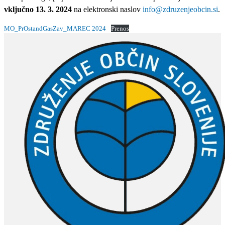
vključno 13. 3. 2024
na elektronski naslov
info@zdruzenjeobcin.si
.
MO_PrOstandGasZav_MAREC 2024
Prenos