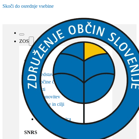
Skoči do osrednje vsebine
ZOS
O ZOS
Predstavitev
Občine članice
Akti
Ustanovitev
Naloge in cilji
Organi
Osebna izkaznica
SNRS