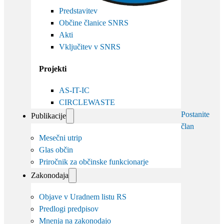
Predstavitev
Občine članice SNRS
Akti
Vključitev v SNRS
Projekti
AS-IT-IC
CIRCLEWASTE
Postanite
Publikacije
član
Mesečni utrip
Glas občin
Priročnik za občinske funkcionarje
Zakonodaja
Objave v Uradnem listu RS
Predlogi predpisov
Mnenja na zakonodajo