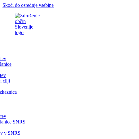
Skoči do osrednje vsebine
itev
lanice
tev
 cilji
zkaznica
itev
članice SNRS
tev v SNRS