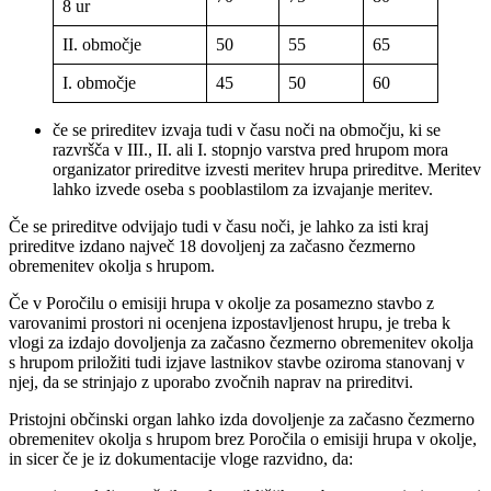
8 ur
II. območje
50
55
65
I. območje
45
50
60
če se prireditev izvaja tudi v času noči na območju, ki se
razvršča v III., II. ali I. stopnjo varstva pred hrupom mora
organizator prireditve izvesti meritev hrupa prireditve. Meritev
lahko izvede oseba s pooblastilom za izvajanje meritev.
Če se prireditve odvijajo tudi v času noči, je lahko za isti kraj
prireditve izdano največ 18 dovoljenj za začasno čezmerno
obremenitev okolja s hrupom.
Če v Poročilu o emisiji hrupa v okolje za posamezno stavbo z
varovanimi prostori ni ocenjena izpostavljenost hrupu, je treba k
vlogi za izdajo dovoljenja za začasno čezmerno obremenitev okolja
s hrupom priložiti tudi izjave lastnikov stavbe oziroma stanovanj v
njej, da se strinjajo z uporabo zvočnih naprav na prireditvi.
Pristojni občinski organ lahko izda dovoljenje za začasno čezmerno
obremenitev okolja s hrupom brez Poročila o emisiji hrupa v okolje,
in sicer če je iz dokumentacije vloge razvidno, da: