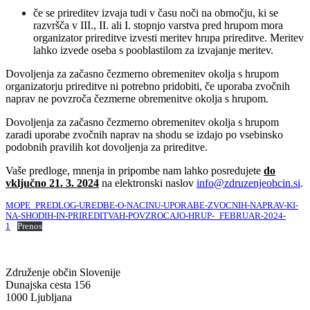
če se prireditev izvaja tudi v času noči na območju, ki se
razvršča v III., II. ali I. stopnjo varstva pred hrupom mora
organizator prireditve izvesti meritev hrupa prireditve. Meritev
lahko izvede oseba s pooblastilom za izvajanje meritev.
Dovoljenja za začasno čezmerno obremenitev okolja s hrupom
organizatorju prireditve ni potrebno pridobiti, če uporaba zvočnih
naprav ne povzroča čezmerne obremenitve okolja s hrupom.
Dovoljenja za začasno čezmerno obremenitev okolja s hrupom
zaradi uporabe zvočnih naprav na shodu se izdajo po vsebinsko
podobnih pravilih kot dovoljenja za prireditve.
Vaše predloge, mnenja in pripombe nam lahko posredujete
do
vključno 21. 3. 2024
na elektronski naslov
info@zdruzenjeobcin.si
.
MOPE_PREDLOG-UREDBE-O-NACINU-UPORABE-ZVOCNIH-NAPRAV-KI-
NA-SHODIH-IN-PRIREDITVAH-POVZROCAJO-HRUP-_FEBRUAR-2024-
1
Prenos
Združenje občin Slovenije
Dunajska cesta 156
1000 Ljubljana