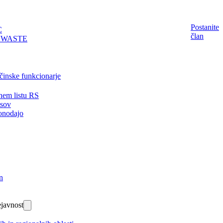
Postanite
C
član
EWASTE
činske funkcionarje
nem listu RS
isov
onodajo
n
javnost