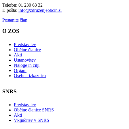
Telefon: 01 230 63 32
E-pošta:
info@zdruzenjeobcin.si
Postanite član
O ZOS
Predstavitev
Občine članice
Akti
Ustanovitev
Naloge in cilji
Organi
Osebna izkaznica
SNRS
Predstavitev
Občine članice SNRS
Akti
Vključitev v SNRS