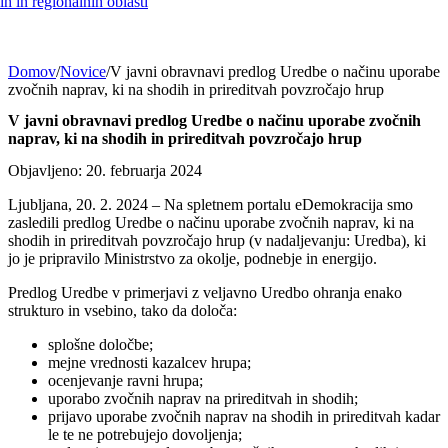
h in regionalnih oblasti
Domov
/
Novice
/
V javni obravnavi predlog Uredbe o načinu uporabe
zvočnih naprav, ki na shodih in prireditvah povzročajo hrup
V javni obravnavi predlog Uredbe o načinu uporabe zvočnih
naprav, ki na shodih in prireditvah povzročajo hrup
Objavljeno: 20. februarja 2024
Ljubljana, 20. 2. 2024 – Na spletnem portalu eDemokracija smo
zasledili predlog Uredbe o načinu uporabe zvočnih naprav, ki na
shodih in prireditvah povzročajo hrup (v nadaljevanju: Uredba), ki
jo je pripravilo Ministrstvo za okolje, podnebje in energijo.
Predlog Uredbe v primerjavi z veljavno Uredbo ohranja enako
strukturo in vsebino, tako da določa:
splošne določbe;
mejne vrednosti kazalcev hrupa;
ocenjevanje ravni hrupa;
uporabo zvočnih naprav na prireditvah in shodih;
prijavo uporabe zvočnih naprav na shodih in prireditvah kadar
le te ne potrebujejo dovoljenja;