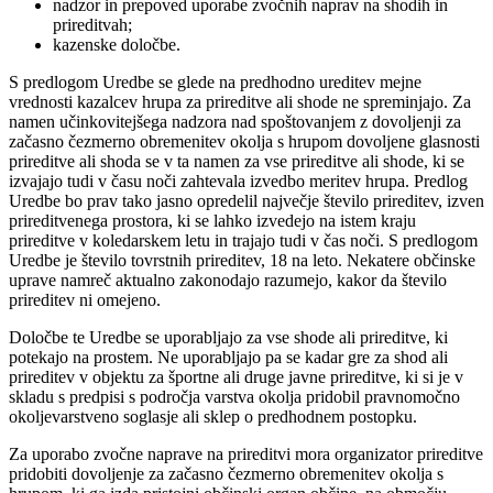
nadzor in prepoved uporabe zvočnih naprav na shodih in
prireditvah;
kazenske določbe.
S predlogom Uredbe se glede na predhodno ureditev mejne
vrednosti kazalcev hrupa za prireditve ali shode ne spreminjajo. Za
namen učinkovitejšega nadzora nad spoštovanjem z dovoljenji za
začasno čezmerno obremenitev okolja s hrupom dovoljene glasnosti
prireditve ali shoda se v ta namen za vse prireditve ali shode, ki se
izvajajo tudi v času noči zahtevala izvedbo meritev hrupa. Predlog
Uredbe bo prav tako jasno opredelil največje število prireditev, izven
prireditvenega prostora, ki se lahko izvedejo na istem kraju
prireditve v koledarskem letu in trajajo tudi v čas noči. S predlogom
Uredbe je število tovrstnih prireditev, 18 na leto. Nekatere občinske
uprave namreč aktualno zakonodajo razumejo, kakor da število
prireditev ni omejeno.
Določbe te Uredbe se uporabljajo za vse shode ali prireditve, ki
potekajo na prostem. Ne uporabljajo pa se kadar gre za shod ali
prireditev v objektu za športne ali druge javne prireditve, ki si je v
skladu s predpisi s področja varstva okolja pridobil pravnomočno
okoljevarstveno soglasje ali sklep o predhodnem postopku.
Za uporabo zvočne naprave na prireditvi mora organizator prireditve
pridobiti dovoljenje za začasno čezmerno obremenitev okolja s