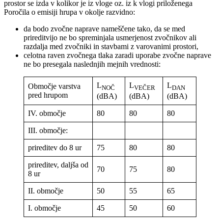
prostor se izda v kolikor je iz vloge oz. iz k vlogi priloženega
Poročila o emisiji hrupa v okolje razvidno:
da bodo zvočne naprave nameščene tako, da se med
prireditvijo ne bo spreminjala usmerjenost zvočnikov ali
razdalja med zvočniki in stavbami z varovanimi prostori,
celotna raven zvočnega tlaka zaradi uporabe zvočne naprave
ne bo presegala naslednjih mejnih vrednosti:
L
L
L
Območje varstva
NOČ
VEČER
DAN
pred hrupom
(dBA)
(dBA)
(dBA)
IV. območje
80
80
80
III. območje:
prireditev do 8 ur
75
80
80
prireditev, daljša od
70
75
80
8 ur
II. območje
50
55
65
I. območje
45
50
60