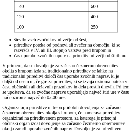
140
600
120
400
100
250
število vseh zvočnikov ni večje od šest,
prireditev poteka od podnevi ali zvečer na območju, ki se
razvršča v IV. ali III. stopnjo varstva pred hrupom in
čas uporabe zvočnih naprav na prireditvi ni večji od štirih ur.
V primeru, da se dovoljenje za začasno čezmerno obremenitev
okolja s hrupom izda za tradicionalno prireditev se lahko na
tradicionalni prireditvi določi čas uporabe zvočnih naprav, ki je
daljši od osem ur, če gre za prireditev, ki se izvaja oziroma poteka v
času občinskih ali državnih praznikov in dela prostih dnevih. Pri tem
se upošteva, da se zvočne naprave uporabljajo največ štiri ure v času
noči oziroma največ do 02.00 ure.
Organizatorju prireditve ni treba pridobiti dovoljenja za začasno
čezmerno obremenitev okolja s hrupom, če namerava prireditev
organizirati na prireditvenem prostoru, za katerega je pristojni
občinski organ izdal dovoljenje za začasno čezmerno obremenitev
okolja zaradi uporabe zvočnih naprav. Dovoljenje za prireditveni