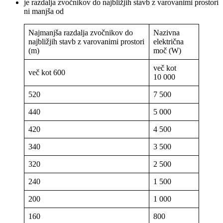
je razdalja zvočnikov do najbližjih stavb z varovanimi prostori
ni manjša od
Najmanjša razdalja zvočnikov do
Nazivna
najbližjih stavb z varovanimi prostori
električna
(m)
moč (W)
več kot
več kot 600
10 000
520
7 500
440
5 000
420
4 500
340
3 500
320
2 500
240
1 500
200
1 000
160
800