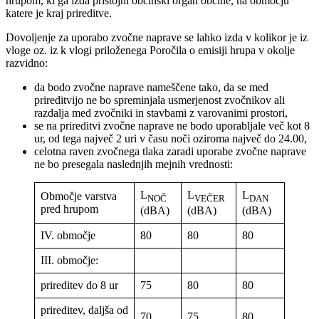
hrupom, ki ga izda pristojni občinski organ občine, na območju
katere je kraj prireditve.
Dovoljenje za uporabo zvočne naprave se lahko izda v kolikor je iz
vloge oz. iz k vlogi priloženega Poročila o emisiji hrupa v okolje
razvidno:
da bodo zvočne naprave nameščene tako, da se med
prireditvijo ne bo spreminjala usmerjenost zvočnikov ali
razdalja med zvočniki in stavbami z varovanimi prostori,
se na prireditvi zvočne naprave ne bodo uporabljale več kot 8
ur, od tega največ 2 uri v času noči oziroma največ do 24.00,
celotna raven zvočnega tlaka zaradi uporabe zvočne naprave
ne bo presegala naslednjih mejnih vrednosti:
L
L
L
Območje varstva
NOČ
VEČER
DAN
pred hrupom
(dBA)
(dBA)
(dBA)
IV. območje
80
80
80
III. območje:
prireditev do 8 ur
75
80
80
prireditev, daljša od
70
75
80