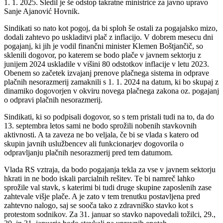
1. 1. 2025. Sledil je še odstop takratne ministrice za javno upravo
Sanje Ajanović Hovnik.
Sindikati so nato kot pogoj, da bi sploh še ostali za pogajalsko mizo,
dodali zahtevo po uskladitvi plač z inflacijo. V dobrem mesecu dni
pogajanj, ki jih je vodil finančni minister Klemen Boštjančič, so
sklenili dogovor, po katerem se bodo plače v javnem sektorju z
junijem 2024 uskladile v višini 80 odstotkov inflacije v letu 2023.
Obenem so začetek izvajanj prenove plačnega sistema in odprave
plačnih nesorazmerij zamaknili s 1. 1. 2024 na datum, ki bo skupaj z
dinamiko dogovorjen v okviru novega plačnega zakona oz. pogajanj
o odpravi plačnih nesorazmerij.
Sindikati, ki so podpisali dogovor, so s tem pristali tudi na to, da do
13. septembra letos sami ne bodo sprožili nobenih stavkovnih
aktivnosti. A ta zaveza ne bo veljala, če bi se vlada s katero od
skupin javnih uslužbencev ali funkcionarjev dogovorila o
odpravljanju plačnih nesorazmerij pred tem datumom.
Vlada RS vztraja, da bodo pogajanja tekla za vse v javnem sektorju
hkrati in ne bodo iskali parcialnih rešitev. Te bi namreč lahko
sprožile val stavk, s katerimi bi tudi druge skupine zaposlenih zase
zahtevale višje plače. A je zato v tem trenutku postavljena pred
zahtevno nalogo, saj se sooča tako z zdravniško stavko kot s
protestom sodnikov. Za 31. januar so stavko napovedali tožilci, 29.,