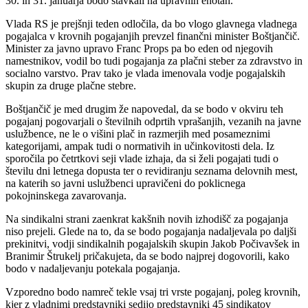
30. in 31. januarja bodo stavkali na upravnih enotah.
Vlada RS je prejšnji teden odločila, da bo vlogo glavnega vladnega
pogajalca v krovnih pogajanjih prevzel finančni minister Boštjančič.
Minister za javno upravo Franc Props pa bo eden od njegovih
namestnikov, vodil bo tudi pogajanja za plačni steber za zdravstvo in
socialno varstvo. Prav tako je vlada imenovala vodje pogajalskih
skupin za druge plačne stebre.
Boštjančič je med drugim že napovedal, da se bodo v okviru teh
pogajanj pogovarjali o številnih odprtih vprašanjih, vezanih na javne
uslužbence, ne le o višini plač in razmerjih med posameznimi
kategorijami, ampak tudi o normativih in učinkovitosti dela. Iz
sporočila po četrtkovi seji vlade izhaja, da si želi pogajati tudi o
številu dni letnega dopusta ter o revidiranju seznama delovnih mest,
na katerih so javni uslužbenci upravičeni do poklicnega
pokojninskega zavarovanja.
Na sindikalni strani zaenkrat kakšnih novih izhodišč za pogajanja
niso prejeli. Glede na to, da se bodo pogajanja nadaljevala po daljši
prekinitvi, vodji sindikalnih pogajalskih skupin Jakob Počivavšek in
Branimir Štrukelj pričakujeta, da se bodo najprej dogovorili, kako
bodo v nadaljevanju potekala pogajanja.
Vzporedno bodo namreč tekle vsaj tri vrste pogajanj, poleg krovnih,
kjer z vladnimi predstavniki sedijo predstavniki 45 sindikatov