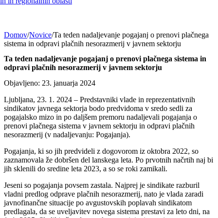
h in regionalnih oblasti
Domov
/
Novice
/
Ta teden nadaljevanje pogajanj o prenovi plačnega
sistema in odpravi plačnih nesorazmerij v javnem sektorju
Ta teden nadaljevanje pogajanj o prenovi plačnega sistema in
odpravi plačnih nesorazmerij v javnem sektorju
Objavljeno: 23. januarja 2024
Ljubljana, 23. 1. 2024 – Predstavniki vlade in reprezentativnih
sindikatov javnega sektorja bodo predvidoma v sredo sedli za
pogajalsko mizo in po daljšem premoru nadaljevali pogajanja o
prenovi plačnega sistema v javnem sektorju in odpravi plačnih
nesorazmerij (v nadaljevanju: Pogajanja).
Pogajanja, ki so jih predvideli z dogovorom iz oktobra 2022, so
zaznamovala že dobršen del lanskega leta. Po prvotnih načrtih naj bi
jih sklenili do sredine leta 2023, a so se roki zamikali.
Jeseni so pogajanja povsem zastala. Najprej je sindikate razburil
vladni predlog odprave plačnih nesorazmerij, nato je vlada zaradi
javnofinančne situacije po avgustovskih poplavah sindikatom
predlagala, da se uveljavitev novega sistema prestavi za leto dni, na