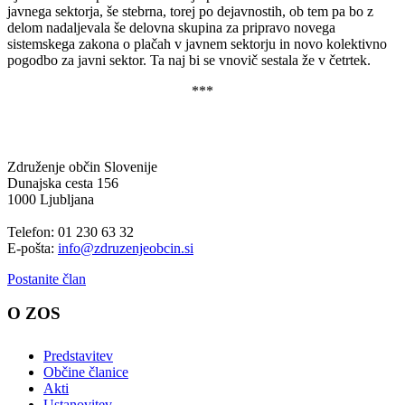
javnega sektorja, še stebrna, torej po dejavnostih, ob tem pa bo z
delom nadaljevala še delovna skupina za pripravo novega
sistemskega zakona o plačah v javnem sektorju in novo kolektivno
pogodbo za javni sektor. Ta naj bi se vnovič sestala že v četrtek.
***
Združenje občin Slovenije
Dunajska cesta 156
1000 Ljubljana
Telefon: 01 230 63 32
E-pošta:
info@zdruzenjeobcin.si
Postanite član
O ZOS
Predstavitev
Občine članice
Akti
Ustanovitev