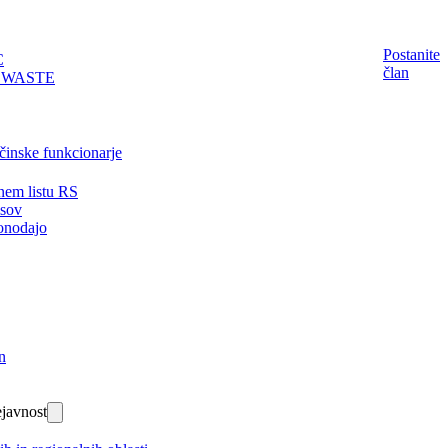
Postanite
C
član
EWASTE
činske funkcionarje
nem listu RS
isov
onodajo
n
javnost