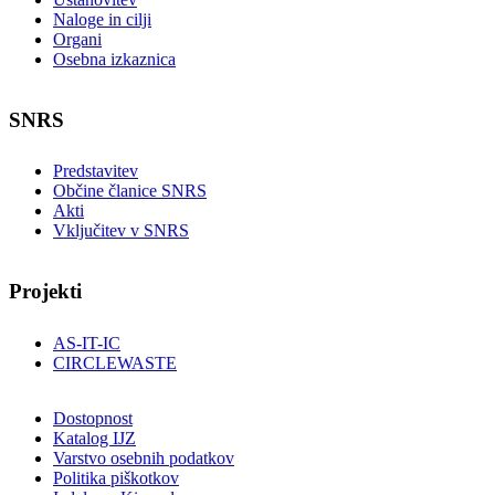
Naloge in cilji
Organi
Osebna izkaznica
SNRS
Predstavitev
Občine članice SNRS
Akti
Vključitev v SNRS
Projekti
AS-IT-IC
CIRCLEWASTE
Dostopnost
Katalog IJZ
Varstvo osebnih podatkov
Politika piškotkov