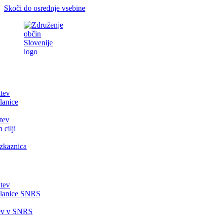
Skoči do osrednje vsebine
itev
lanice
tev
 cilji
zkaznica
itev
članice SNRS
tev v SNRS