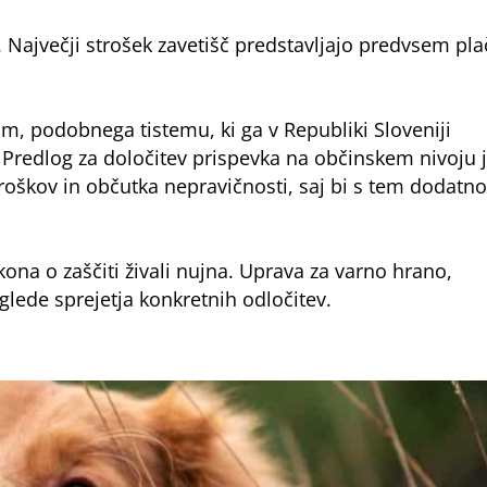
o. Največji strošek zavetišč predstavljajo predvsem pla
, podobnega tistemu, ki ga v Republiki Sloveniji
 Predlog za določitev prispevka na občinskem nivoju 
troškov in občutka nepravičnosti, saj bi s tem dodatno
ona o zaščiti živali nujna. Uprava za varno hrano,
lede sprejetja konkretnih odločitev.