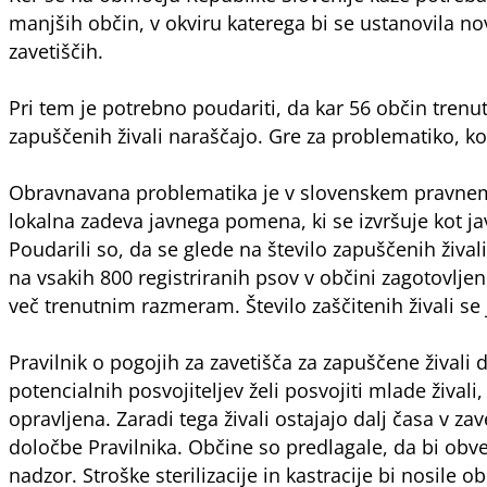
manjših občin, v okviru katerega bi se ustanovila nov
zavetiščih.
Pri tem je potrebno poudariti, da kar 56 občin trenut
zapuščenih živali naraščajo. Gre za problematiko, koži
Obravnavana problematika je v slovenskem pravnem red
lokalna zadeva javnega pomena, ki se izvršuje kot ja
Poudarili so, da se glede na število zapuščenih živa
na vsakih 800 registriranih psov v občini zagotovlje
več trenutnim razmeram. Število zaščitenih živali 
Pravilnik o pogojih za zavetišča za zapuščene živali 
potencialnih posvojiteljev želi posvojiti mlade živali,
opravljena. Zaradi tega živali ostajajo dalj časa v 
določbe Pravilnika. Občine so predlagale, da bi obvez
nadzor. Stroške sterilizacije in kastracije bi nosile ob