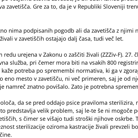
a zavetišča. Gre za to, da je v Republiki Sloveniji tr
no nima podpisanih pogodb ali da zavetišča z njimi ne
vali v zavetiščih ostajajo dalj časa, tudi več let.
u urejena v Zakonu o zaščiti živali (ZZZiv-F). 27. čl
vna služba, pri čemer mora biti na vsakih 800 registr
li kaže potreba po spremembi normativa, ki ga v zgor
no eno mesto v zavetišču, ni več primeren, saj je od n
se je namreč znatno povišalo. Zato je potrebna sprem
določa, da se pred oddajo psice praviloma sterilizira, 
 to predstavlja velik problem, saj le-te še ni mogoče po
zavetiščih, s čimer se višajo tudi stroški njihove osk
nost sterilizacije oziroma kastracije živali prevzeli b
čine.