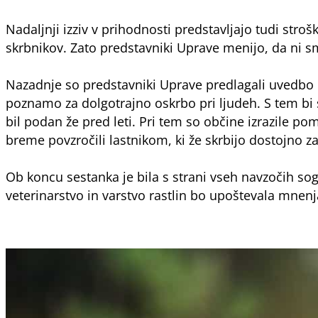
Nadaljnji izziv v prihodnosti predstavljajo tudi stroš
skrbnikov. Zato predstavniki Uprave menijo, da ni s
Nazadnje so predstavniki Uprave predlagali uvedbo
poznamo za dolgotrajno oskrbo pri ljudeh. S tem bi 
bil podan že pred leti. Pri tem so občine izrazile p
breme povzročili lastnikom, ki že skrbijo dostojno za
Ob koncu sestanka je bila s strani vseh navzočih sog
veterinarstvo in varstvo rastlin bo upoštevala mnen