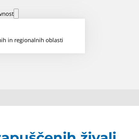
vnost
ih in regionalnih oblasti
apuščenih živali