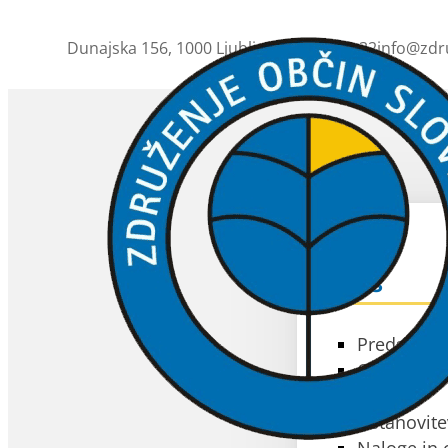
Dunajska 156, 1000 Ljubljana
01 230 63 32
info@zdr
ZOS
O ZOS
Predstavit
Občine čla
Akti
Ustanovite