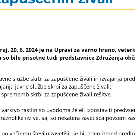
Včeraj, 20. 6. 2024 je na Upravi za varno hrano, vet
u so bile prisotne tudi predstavnice Združenja obč
javne službe skrbi za zapuščene živali in izvajanja pred
ajanja javne službe skrbi za zapuščene živali;
 sprememb skrbi za zapuščene živali rešitve.
 varstvo rastlin so uvodoma želeli izpostaviti predvs
že raznolike izzive, saj so nekatera zavetišča povsem 
 po večjemu številu zavetišč, je bil eden izmed pred