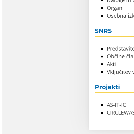
Naloge in c
Organi
Osebna izk
SNRS
Predstavit
Občine čl
Akti
Vključitev
Projekti
AS-IT-IC
CIRCLEWA