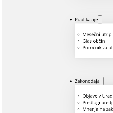
Publikacije
Mesečni utrip
Glas občin
Priročnik za o
Zakonodaja
Objave v Urad
Predlogi pred
Mnenja na za