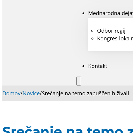
Mednarodna deja
Odbor regij
Kongres lokaln
Kontakt
Domov
/
Novice
/
Srečanje na temo zapuščenih živali
Srečanje na temo z