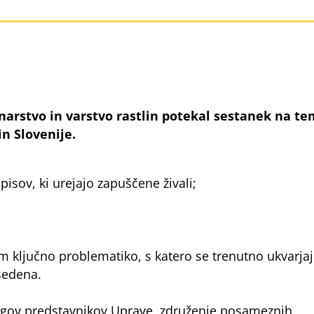
erinarstvo in varstvo rastlin potekal sestanek na t
in Slovenije.
pisov, ki urejajo zapuščene živali;
em ključno problematiko, s katero se trenutno ukvarja
zasedena.
logov predstavnikov Uprave, združenje posameznih