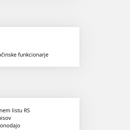
bčinske funkcionarje
nem listu RS
pisov
konodajo