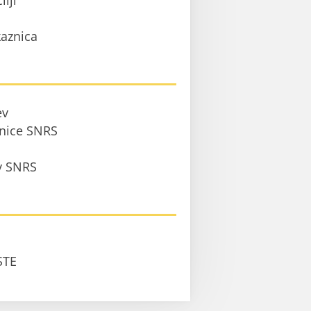
ilji
aznica
ev
anice SNRS
 v SNRS
STE