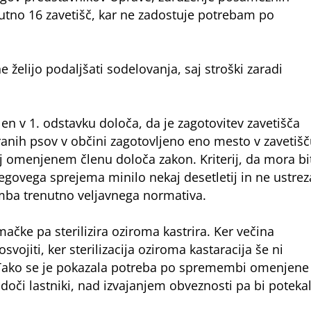
enutno 16 zavetišč, kar ne zadostuje potrebam po
 želijo podaljšati sodelovanja, saj stroški zaradi
en v 1. odstavku določa, da je zagotovitev zavetišča
iranih psov v občini zagotovljeno eno mesto v zavetišč
aj omenjenem členu določa zakon. Kriterij, da mora bi
jegovega sprejema minilo nekaj desetletij in ne ustrez
emba trenutno veljavnega normativa.
mačke pa sterilizira oziroma kastrira. Ker večina
svojiti, ker sterilizacija oziroma kastaracija še ni
rbe. Tako se je pokazala potreba po spremembi omenjene
odoči lastniki, nad izvajanjem obveznosti pa bi poteka