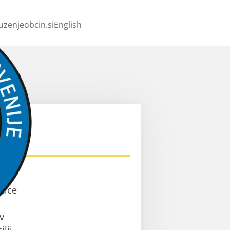
uzenjeobcin.si
English
ev
nice
v