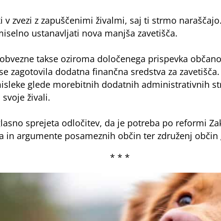
ki v zvezi z zapuščenimi živalmi, saj ti strmo naraščaj
miselno ustanavljati nova manjša zavetišča.
 obvezne takse oziroma določenega prispevka občanom
se zagotovila dodatna finančna sredstva za zavetišča.
omisleke glede morebitnih dodatnih administrativnih s
 svoje živali.
lasno sprejeta odločitev, da je potreba po reformi Zak
ja in argumente posameznih občin ter združenj občin g
* * *