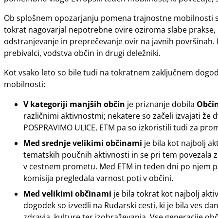
Ob splošnem opozarjanju pomena trajnostne mobilnosti so 
tokrat nagovarjal nepotrebne ovire oziroma slabe prakse, 
odstranjevanje in preprečevanje ovir na javnih površinah. Kl
prebivalci, vodstva občin in drugi deležniki.
Kot vsako leto so bile tudi na tokratnem zaključnem dogod
mobilnosti:
V kategoriji manjših občin
je priznanje dobila
Občin
različnimi aktivnostmi; nekatere so začeli izvajati ž
POSPRAVIMO ULICE, ETM pa so izkoristili tudi za promoc
Med srednje velikimi občinami
je bila kot najbolj 
tematskih poučnih aktivnosti in se pri tem povezala
v cestnem prometu. Med ETM in teden dni po njem pa 
komisija pregledala varnost poti v občini.
Med velikimi občinami
je bila tokrat kot najbolj ak
dogodek so izvedli na Rudarski cesti, ki je bila ves d
zdravja, kulture ter izobraževanja. Vse generacije obča