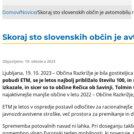
Domov
/
Novice
/
Skoraj sto slovenskih občin je avtomobilu 
Skoraj sto slovenskih občin je a
Objavljeno: 19. oktobra 2023
Ljubljana, 19. 10. 2023 – Občina Razkrižje je bila gostitelj
pobudi ETM, se je letos najbolj približalo številu 100, in
izkazale, in sicer so to občine Rečica ob Savinji, Tolmin
najaktivnejše manjše občine v letu 2022 – Občine Razkrižje,
ETM je letos v ospredje postavil odločitev za racionalnejš
javnozdravstvene stroške, več prostora za premikanje in d
Sprememba potovalnih navad ni lahka. Pri doseganju takšn
pomembno vlogo Evropski teden mobilnosti, ki povezuje, s