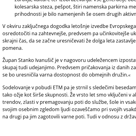
kolesarska steza, pešpot, štiri namenska parkirna me
prihodnosti je bilo namenjenih še osem drugih aktivno
V okviru zaključnega dogodka letošnje izvedbe Evropskega 
osredotočiti na zahtevnejše, predvsem pa učinkovitejše uk
skrajni čas, da se začne uresničevati že dolga leta zasta
pomena.
Župan Stanko Ivanušič je v nagovoru udeležencem izpostavil
skupaj tudi udejanjimo. Predvsem pričakovanja iz danih zave
se bo uresničila varna dostopnost do obmejnih družin
.«
Sodelovanje v pobudi ETM pa je strnil s sledečimi besedami
tako ožje kot širše skupnosti. Že vrsto let smo vključeni v 
trendov, zlasti v premagovanju poti do službe, šole in vsakd
svojim osebnim zgledom ljudi ozaveščamo pri svojih vsakdan
na drugi pa jim zagotovili varne poti. Tudi v odnosu z dr