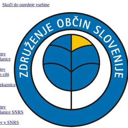
Skoči do osrednje vsebine
itev
lanice
tev
 cilji
zkaznica
itev
članice SNRS
tev v SNRS