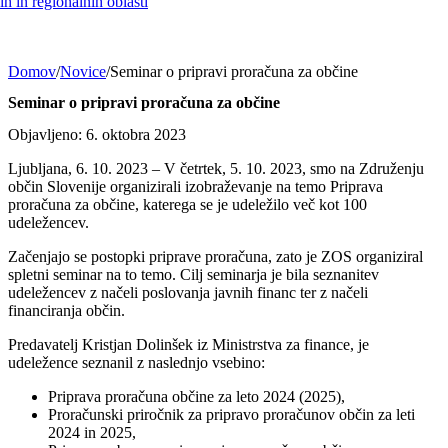
h in regionalnih oblasti
Domov
/
Novice
/
Seminar o pripravi proračuna za občine
Seminar o pripravi proračuna za občine
Objavljeno: 6. oktobra 2023
Ljubljana, 6. 10. 2023 – V četrtek, 5. 10. 2023, smo na Združenju
občin Slovenije organizirali izobraževanje na temo Priprava
proračuna za občine, katerega se je udeležilo več kot 100
udeležencev.
Začenjajo se postopki priprave proračuna, zato je ZOS organiziral
spletni seminar na to temo. Cilj seminarja je bila seznanitev
udeležencev z načeli poslovanja javnih financ ter z načeli
financiranja občin.
Predavatelj Kristjan Dolinšek iz Ministrstva za finance, je
udeležence seznanil z naslednjo vsebino:
Priprava proračuna občine za leto 2024 (2025),
Proračunski priročnik za pripravo proračunov občin za leti
2024 in 2025,