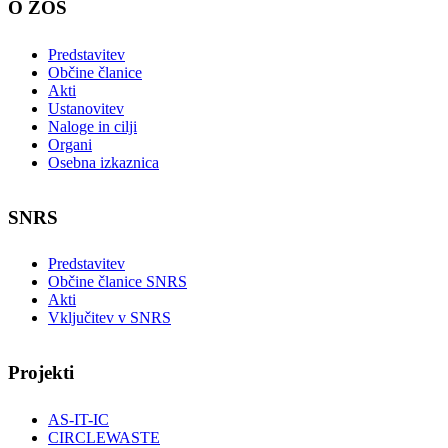
O ZOS
Predstavitev
Občine članice
Akti
Ustanovitev
Naloge in cilji
Organi
Osebna izkaznica
SNRS
Predstavitev
Občine članice SNRS
Akti
Vključitev v SNRS
Projekti
AS-IT-IC
CIRCLEWASTE