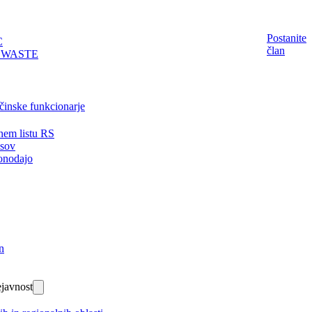
Postanite
C
član
EWASTE
činske funkcionarje
nem listu RS
isov
onodajo
n
javnost