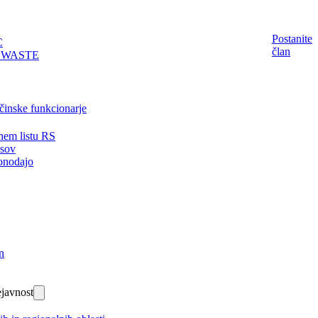
Postanite
C
član
EWASTE
činske funkcionarje
nem listu RS
isov
onodajo
n
javnost