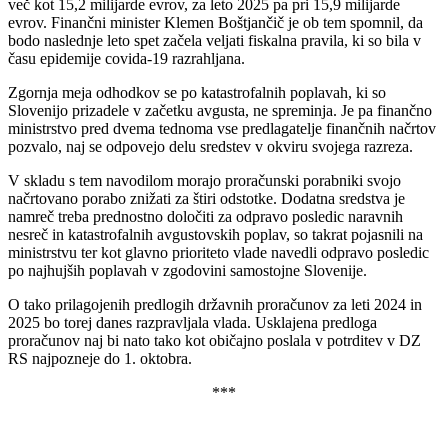
več kot 15,2 milijarde evrov, za leto 2025 pa pri 15,9 milijarde
evrov. Finančni minister Klemen Boštjančič je ob tem spomnil, da
bodo naslednje leto spet začela veljati fiskalna pravila, ki so bila v
času epidemije covida-19 razrahljana.
Zgornja meja odhodkov se po katastrofalnih poplavah, ki so
Slovenijo prizadele v začetku avgusta, ne spreminja. Je pa finančno
ministrstvo pred dvema tednoma vse predlagatelje finančnih načrtov
pozvalo, naj se odpovejo delu sredstev v okviru svojega razreza.
V skladu s tem navodilom morajo proračunski porabniki svojo
načrtovano porabo znižati za štiri odstotke. Dodatna sredstva je
namreč treba prednostno določiti za odpravo posledic naravnih
nesreč in katastrofalnih avgustovskih poplav, so takrat pojasnili na
ministrstvu ter kot glavno prioriteto vlade navedli odpravo posledic
po najhujših poplavah v zgodovini samostojne Slovenije.
O tako prilagojenih predlogih državnih proračunov za leti 2024 in
2025 bo torej danes razpravljala vlada. Usklajena predloga
proračunov naj bi nato tako kot običajno poslala v potrditev v DZ
RS najpozneje do 1. oktobra.
***