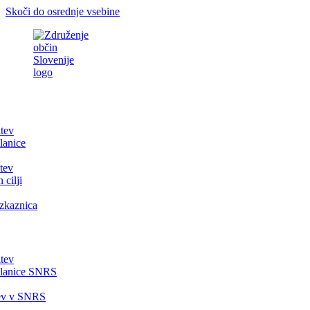
Skoči do osrednje vsebine
itev
lanice
tev
 cilji
zkaznica
itev
članice SNRS
tev v SNRS