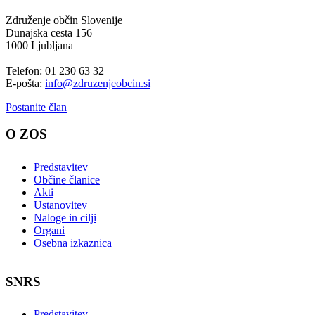
Združenje občin Slovenije
Dunajska cesta 156
1000 Ljubljana
Telefon: 01 230 63 32
E-pošta:
info@zdruzenjeobcin.si
Postanite član
O ZOS
Predstavitev
Občine članice
Akti
Ustanovitev
Naloge in cilji
Organi
Osebna izkaznica
SNRS
Predstavitev