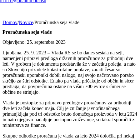
h in regionalnih oblasti
Domov
/
Novice
/
Proračunska seja vlade
Proračunska seja vlade
Objavljeno: 25. septembra 2023
Ljubljana, 25. 9. 2023 – Vlada RS se bo danes sestala na seji,
namenjeni pripravi predloga državnih proračunov za prihodnji dve
leti. V grobem je dokumenta predstavila že v začetku poletja, a nato
so Slovenijo prizadele katastrofalne poplave, zaradi česar so
proračunski uporabniki dobili nalogo, naj svojo načrtovano porabo
skrčijo za štiri odstotke. Enako pa vlada pričakuje od občin in sicer
predlaga, da povprečnina ostane na višini 700 evrov s čimer se
občine ne strinjajo.
Vlada je postopke za pripravo predlogov proračunov za prihodnji
dve leti začela konec maja. Cilj je znižanje javnofinančnega
primanjkljaja pod tri odstotke bruto domačega proizvoda v letu 2024
in nato njegovo nadaljnje postopno zniževanje, so takrat sporočili z
ministrstva za finance.
Skupne odhodke proračuna je vlada za leto 2024 določila pri nekaj