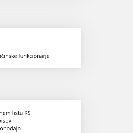
bčinske funkcionarje
nem listu RS
pisov
konodajo