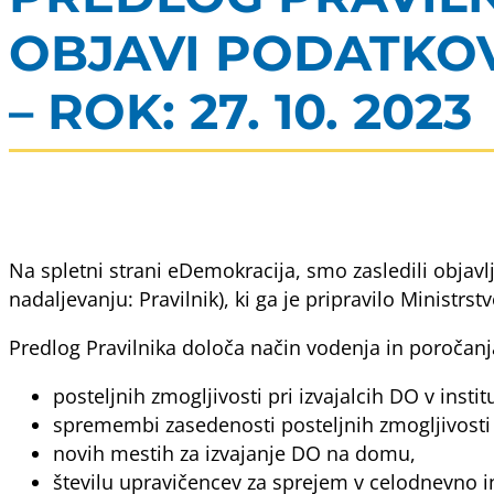
OBJAVI PODATKO
– ROK: 27. 10. 2023
Na spletni strani eDemokracija, smo zasledili objavl
nadaljevanju: Pravilnik), ki ga je pripravilo Ministrs
Predlog Pravilnika določa način vodenja in poročanja
posteljnih zmogljivosti pri izvajalcih DO v institu
spremembi zasedenosti posteljnih zmogljivosti pr
novih mestih za izvajanje DO na domu,
številu upravičencev za sprejem v celodnevno 