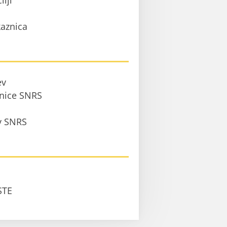
ilji
aznica
ev
anice SNRS
 v SNRS
STE