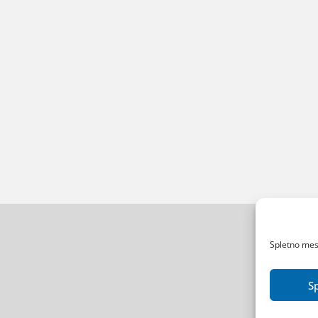
Spletno mest
S