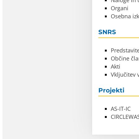
Naloge in c
Organi
Osebna izk
SNRS
Predstavit
Občine čl
Akti
Vključitev
Projekti
AS-IT-IC
CIRCLEWA