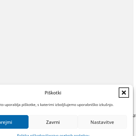
Piškotki
Dostopnost
o uporablja piškotke, s katerimi izboljšujemo uporabniško izkušnjo.
Katalog IJZ
Varstvo osebnih poda
prejmi
Zavrni
Nastavitve
Politika piškotkov
Izdelava: Kiron d.o.o.
Politika piškotkov
Varstvo osebnih podatkov