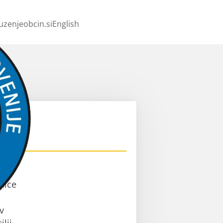
uzenjeobcin.si
English
ev
nice
v