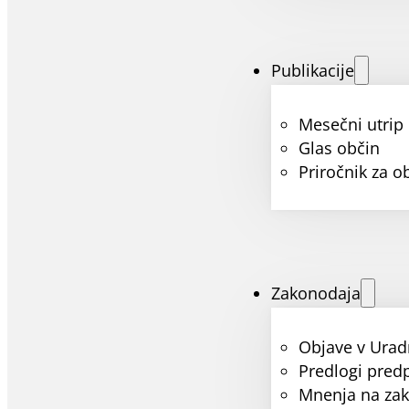
Publikacije
Mesečni utrip
Glas občin
Priročnik za o
Zakonodaja
Objave v Urad
Predlogi pred
Mnenja na za