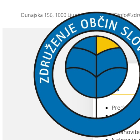
Dunajska 156, 1000 Ljubljana
01 230 63 32
info@zdr
ZOS
O ZOS
Predstavit
Občine čla
Akti
Ustanovite