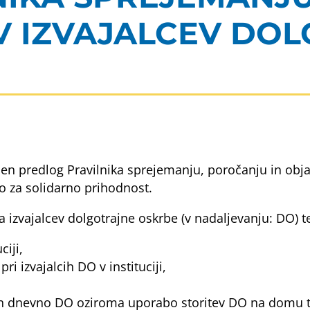
V IZVAJALCEV DO
jen predlog Pravilnika sprejemanju, poročanju in obja
tvo za solidarno prihodnost.
 izvajalcev dolgotrajne oskrbe (v nadaljevanju: DO) te
ciji,
i izvajalcih DO v instituciji,
in dnevno DO oziroma uporabo storitev DO na domu ter