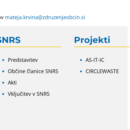
ov
mateja.krvina@zdruzenjeobcin.si
SNRS
Projekti
Predstavitev
AS-IT-IC
Občine članice SNRS
CIRCLEWASTE
Akti
Vključitev v SNRS