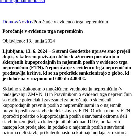
h in regionalnih oblasti
Domov
/
Novice
/
Poročanje v evidenco trga nepremičnin
Poročanje v evidenco trga nepremičnin
Objavljeno: 13. junija 2024
Ljubljana, 13. 6. 2024 – S strani Geodetske uprave smo prejeli
dopis, v katerem pozivajo občine k ažurnem poročanju o
sklenjenih kupoprodajnih in najemnih poslih v evidenco trga
nepremičnin (ETN). Neporočanje v evidenco trga nepremičnin
predstavlja kršitve, ki se za prekršek sankcionirajo z globo, ki
je določena v razponu od 600 do 4.000 €.
Skladno z Zakonom o množičnem vrednotenju nepremičnin (v
nadaljevanju ZMVN-1) in Pravilnikom o evidenci trga nepremičnin
so občine potencialni zavezanci za poročanje o sklenjenih
kupoprodajnih pravnih poslih z nepremičninami in o najemnih
pravnih poslih za stavbe in dele stavb v ETN. Občina mora v ETN
sporočiti podatke o kupoprodajnih poslih s stavbami oziroma deli
stavb in zemljišči, za katere je bil obračunan DDV, pri katerih
nastopa kot prodajalec, in podatke o najemnih poslih s stavbami
oziroma deli stavb, pri katerih nastopa kot najemodajalec oziroma