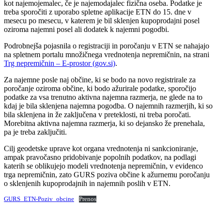
kot najemojemalec, če je najemodajalec fizična oseba. Podatke je
treba sporočiti z uporabo spletne aplikacije ETN do 15. dne v
mesecu po mesecu, v katerem je bil sklenjen kupoprodajni posel
oziroma najemni posel ali dodatek k najemni pogodbi.
Podrobnejša pojasnila o registraciji in poročanju v ETN se nahajajo
na spletnem portalu množičnega vrednotenja nepremičnin, na strani
Trg nepremičnin – E-prostor (gov.si)
.
Za najemne posle naj občine, ki se bodo na novo registrirale za
poročanje oziroma občine, ki bodo ažurirale podatke, sporočijo
podatke za vsa trenutno aktivna najemna razmerja, ne glede na to
kdaj je bila sklenjena najemna pogodba. O najemnih razmerjih, ki so
bila sklenjena in že zaključena v preteklosti, ni treba poročati.
Morebitna aktivna najemna razmerja, ki so dejansko že prenehala,
pa je treba zaključiti.
Cilj geodetske uprave kot organa vrednotenja ni sankcioniranje,
ampak pravočasno pridobivanje popolnih podatkov, na podlagi
katerih se oblikujejo modeli vrednotenja nepremičnin, v evidenco
trga nepremičnin, zato GURS poziva občine k ažurnemu poročanju
o sklenjenih kupoprodajnih in najemnih poslih v ETN.
GURS_ETN-Poziv_obcine
Prenos