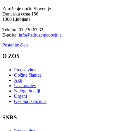
Združenje občin Slovenije
Dunajska cesta 156
1000 Ljubljana
Telefon: 01 230 63 32
E-pošta:
info@zdruzenjeobcin.si
Postanite član
O ZOS
Predstavitev
Občine članice
Akti
Ustanovitev
Naloge in cilji
Organi
Osebna izkaznica
SNRS
Predstavitev