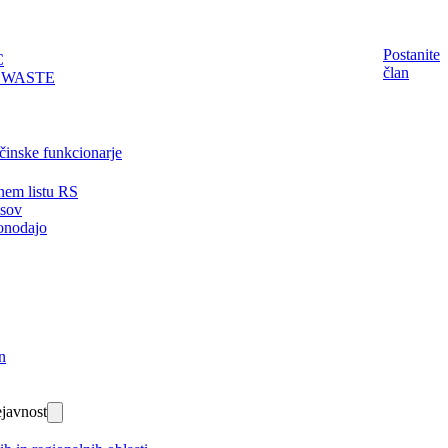
Postanite
C
član
EWASTE
činske funkcionarje
nem listu RS
isov
onodajo
n
javnost