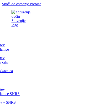
Skoči do osrednje vsebine
itev
lanice
tev
 cilji
zkaznica
itev
članice SNRS
tev v SNRS