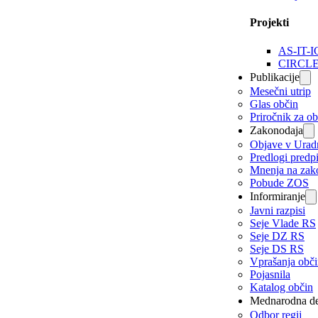
Projekti
AS-IT-I
CIRCL
Publikacije
Mesečni utrip
Glas občin
Priročnik za o
Zakonodaja
Objave v Urad
Predlogi predp
Mnenja na zak
Pobude ZOS
Informiranje
Javni razpisi
Seje Vlade RS
Seje DZ RS
Seje DS RS
Vprašanja obč
Pojasnila
Katalog občin
Mednarodna de
Odbor regij