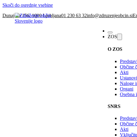
Skoči do osrednje vsebine
Dunajska 156, 1000 Ljubljana
01 230 63 32
info@zdruzenjeobcin.si
En
ZOS
O ZOS
Predstav
Občine č
Akti
Ustanovi
Naloge in
Organi
Osebna i
SNRS
Predstav
Občine 
Akti
Vključi