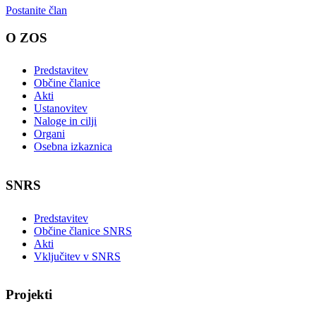
Postanite član
O ZOS
Predstavitev
Občine članice
Akti
Ustanovitev
Naloge in cilji
Organi
Osebna izkaznica
SNRS
Predstavitev
Občine članice SNRS
Akti
Vključitev v SNRS
Projekti