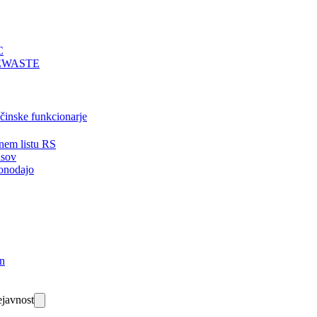
C
EWASTE
bčinske funkcionarje
nem listu RS
isov
onodajo
in
javnost