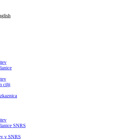
glish
itev
lanice
tev
 cilji
zkaznica
itev
članice SNRS
tev v SNRS