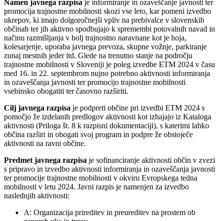
Namen javnega razpisa
je informiranje in ozaveščanje javnosti ter
promocija trajnostne mobilnosti skozi vse leto, kar pomeni izvedbo
ukrepov, ki imajo dolgoročnejši vpliv na prebivalce v slovenskih
občinah ter jih aktivno spodbujajo k spremembi potovalnih navad in
načinu razmišljanja v bolj trajnostno naravnane kot je hoja,
kolesarjenje, uporaba javnega prevoza, skupne vožnje, parkiranje
zunaj mestnih jeder itd. Glede na trenutno stanje na področju
trajnostne mobilnosti v Sloveniji je poleg izvedbe ETM 2024 v času
med 16. in 22. septembrom nujno potrebno aktivnosti informiranja
in ozaveščanja javnosti ter promocijo trajnostne mobilnosti
vsebinsko obogatiti ter časovno razširiti.
Cilj javnega razpisa
je podpreti občine pri izvedbi ETM 2024 s
pomočjo že izdelanih predlogov aktivnosti kot izhajajo iz Kataloga
aktivnosti (Priloga št. 8 k razpisni dokumentaciji), s katerimi lahko
občina razširi in obogati svoj program in podpre že obstoječe
aktivnosti na ravni občine.
Predmet javnega razpisa
je sofinanciranje aktivnosti občin v zvezi
s pripravo in izvedbo aktivnosti informiranja in ozaveščanja javnosti
ter promocije trajnostne mobilnosti v okviru Evropskega tedna
mobilnosti v letu 2024. Javni razpis je namenjen za izvedbo
naslednjih aktivnosti:
A: Organizacija prireditev in preureditev na prostem ob