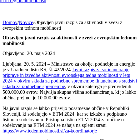
h in regionalnih oblasti
Domov
/
Novice
/
Objavljen javni razpis za aktivnosti v zvezi z
evropskim tednom mobilnosti
Objavljen javni razpis za aktivnosti v zvezi z evropskim tednom
mobilnosti
Objavljeno: 20. maja 2024
Ljubljana, 20. 5. 2024 – Ministrstvo za okolje, podnebje in energijo
je v Uradnem listu RS, št. 42/2024
Javni razpis za sofinanciranje
priprave in izvedbe aktivnosti evropskega tedna mobilnosti v letu
2024 v okviru sklada za podnebne spremembe financirano s sredstvi
sklada za podnebne spremembe
, v okviru katerega je predvidenih
500.000,00 evrov. Najvišja skupna višina sofinanciranja, ki jo lahko
občina prejme, je 10.000,00 evrov.
Na javni razpis se lahko prijavijo posamezne občine v Republiki
Sloveniji, ki sodelujejo v ETM 2024, kar se izkaže s podpisano
listino o sodelovanju. Pristopna listina ETM 2024 za občine o
sodelovanju na ETM 2024 se nahaja na spletni strani
https://www.tedenmobilnosti.si/za-koordinatorje