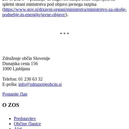
spletni strani ministrstva pod objavo javnega razpisa
(
https://www.gov.si/drzavni-organi/ministrstva/ministrstvo-za-okolje-
podnebje-in-energijo/javne-objave/
).
* * *
Združenje občin Slovenije
Dunajska cesta 156
1000 Ljubljana
Telefon: 01 230 63 32
E-pošta:
info@zdruzenjeobcin.si
Postanite član
O ZOS
Predstavitev
Občine članice
Akti