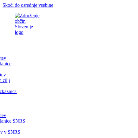
Skoči do osrednje vsebine
itev
lanice
tev
 cilji
zkaznica
itev
članice SNRS
tev v SNRS