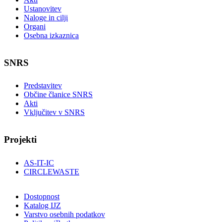
Ustanovitev
Naloge in cilji
Organi
Osebna izkaznica
SNRS
Predstavitev
Občine članice SNRS
Akti
Vključitev v SNRS
Projekti
AS-IT-IC
CIRCLEWASTE
Dostopnost
Katalog IJZ
Varstvo osebnih podatkov