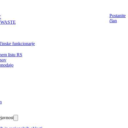
Postanite
C
član
EWASTE
činske funkcionarje
nem listu RS
isov
onodajo
n
javnost