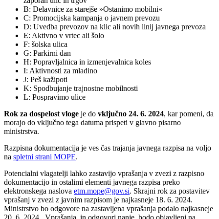
zaporah ulic in trgov
B: Delavnice za starejše »Ostanimo mobilni«
C: Promocijska kampanja o javnem prevozu
D: Uvedba prevozov na klic ali novih linij javnega prevoza
E: Aktivno v vrtec ali šolo
F: šolska ulica
G: Parkirni dan
H: Popravljalnica in izmenjevalnica koles
I: Aktivnosti za mladino
J: Peš kažipoti
K: Spodbujanje trajnostne mobilnosti
L: Pospravimo ulice
Rok za
dospelost vloge
je do
vključno 24. 6. 2024
, kar pomeni, da
morajo do vključno tega datuma prispeti v glavno pisarno
ministrstva.
Razpisna dokumentacija je ves čas trajanja javnega razpisa na voljo
na
spletni strani MOPE
.
Potencialni vlagatelji lahko zastavijo vprašanja v zvezi z razpisno
dokumentacijo in ostalimi elementi javnega razpisa preko
elektronskega naslova
etm.mope@gov.si
. Skrajni rok za postavitev
vprašanj v zvezi z javnim razpisom je najkasneje 18. 6. 2024.
Ministrstvo bo odgovore na zastavljena vprašanja podalo najkasneje
20. 6. 2024. Vprašanja in odgovori nanje, bodo objavljeni na