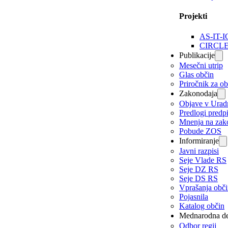
Projekti
AS-IT-I
CIRCL
Publikacije
Mesečni utrip
Glas občin
Priročnik za o
Zakonodaja
Objave v Urad
Predlogi predp
Mnenja na zak
Pobude ZOS
Informiranje
Javni razpisi
Seje Vlade RS
Seje DZ RS
Seje DS RS
Vprašanja obč
Pojasnila
Katalog občin
Mednarodna de
Odbor regij