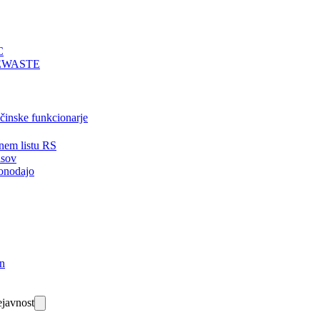
C
EWASTE
bčinske funkcionarje
nem listu RS
isov
onodajo
in
javnost