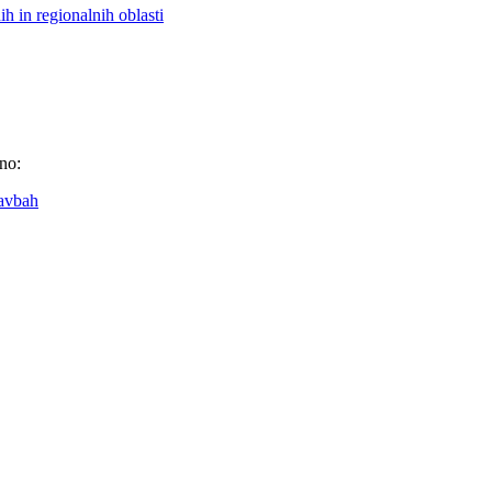
h in regionalnih oblasti
eno:
tavbah