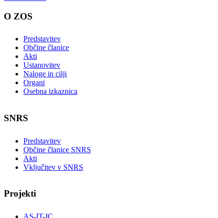
O ZOS
Predstavitev
Občine članice
Akti
Ustanovitev
Naloge in cilji
Organi
Osebna izkaznica
SNRS
Predstavitev
Občine članice SNRS
Akti
Vključitev v SNRS
Projekti
AS-IT-IC