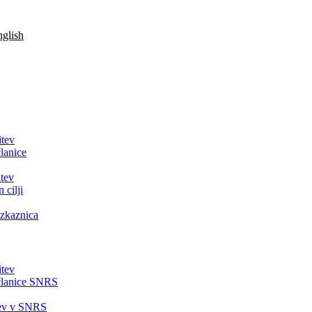
glish
itev
lanice
tev
 cilji
zkaznica
itev
članice SNRS
tev v SNRS