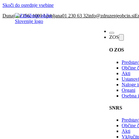
Skoči do osrednje vsebine
Dunajska 156, 1000 Ljubljana
01 230 63 32
info@zdruzenjeobcin.si
En
ZOS
O ZOS
Predstav
Občine č
Akti
Ustanovi
Naloge in
Organi
Osebna i
SNRS
Predstav
Občine 
Akti
Vključi